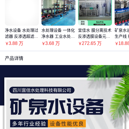
净水设备 水处理过
水处理设备 一体化
宜佳水 膜分离技术
矿泉水
滤器 反渗透超滤系
净水器 工业水处理
反渗透膜设备元件
生产线 
统 市政供水设备
系统 污水处理设备
水回用率高 海水苦
生产成
3.88
万
3.68
万
272.65
万
18.8
￥
￥
￥
￥
宜佳
咸水淡化
一灌装机
产品详情