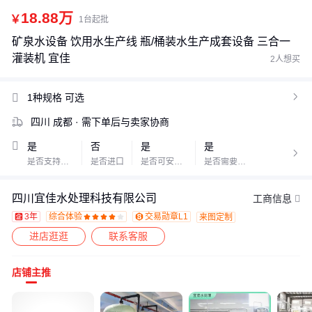
18.88万
￥
1台起批
矿泉水设备 饮用水生产线 瓶/桶装水生产成套设备 三合一
灌装机 宜佳
2人想买
1种规格
可选

四川 成都
· 需下单后与卖家协商
是
否
是
是

是否支持加工定制
是否进口
是否可安过滤器
是否需要通电
四川宜佳水处理科技有限公司
工商信息
3年
综合体验
交易勋章L1
来图定制









进店逛逛
联系客服
店铺主推