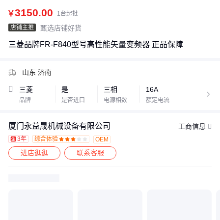
3150.00
￥
1台起批
店铺主推
甄选店铺好货
三菱品牌FR-F840型号高性能矢量变频器 正品保障
山东 济南
三菱
是
三相
16A

品牌
是否进口
电源相数
额定电流
厦门永益晟机械设备有限公司
工商信息
3年
综合体验
OEM








进店逛逛
联系客服