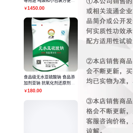
等用途 吨袋和小包装方便投
料
1450
.00
￥
食品级无水亚硫酸钠 食品添
加剂亚钠 抗氧化剂还原剂漂
白剂 一袋起批
180
.00
￥