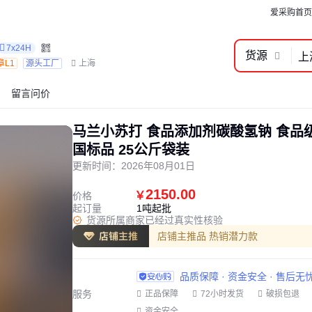
爱采购首页
7x24H
货源
章L1
源头工厂
上海
留言问价
马兰小苏打 食品添加剂碳酸氢钠 食品
国标品 25公斤袋装
更新时间：
2026年08月01日
2150.00
￥
价格
起订量
1吨起批
货源所属商家已经过真实性核验
店铺主推品 热销潜力款
品质保障 · 资金安全 · 售后无
服务
正品保障
72小时发货
破损包退
资金安全