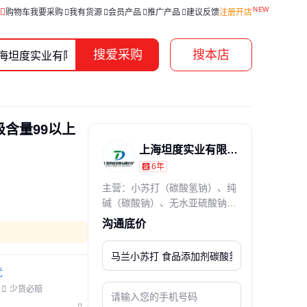
购物车
我要采购
我有货源
会员产品
推广产品
建议反馈
注册开店
搜爱采购
搜本店
级含量99以上
上海坦度实业有限公司
6年
通过真实性核验
主营：小苏打（碳酸氢钠）、纯
碱（碳酸钠）、无水亚硫酸钠、
焦亚硫酸钠
沟通底价
忧
少货必赔