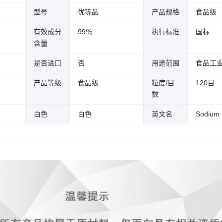
型号
优等品
产品规格
食品级
有效成分
99％
执行标准
国标
含量
是否进口
否
用途范围
食品工
产品等级
食品级
粒度/目
120目
数
白色
白色
英文名