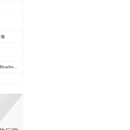
业等
Sodium Bicarbonate