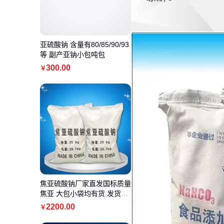
亚硫酸钠 含量有80/85/90/93
等 副产亚钠小包吨包
300
.00
￥
焦亚硫酸钠厂家直发国标质量
焦亚 大包小袋均有货 发货迅
速服务好
2200
.00
￥