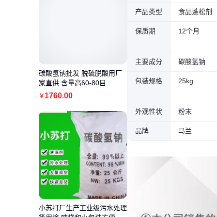
产品类型
食品蓬松剂
保质期
12个月
主要成分
碳酸氢钠
碳酸氢钠批发 脱硫脱酸用厂
包装规格
25kg
家直供 含量高60-80目
1760
.00
￥
外观性状
粉末
品牌
马兰
小苏打厂生产工业级污水处理