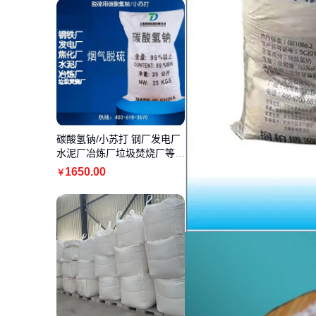
碳酸氢钠/小苏打 钢厂发电厂
水泥厂冶炼厂垃圾焚烧厂等烟
气脱硫用
1650
.00
￥