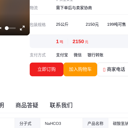
物流
需下单后与卖家协商
25公斤
2150元
199吨可售
包装规格
Unmute
Enter
fullscreen
1
2150
吨
元
支付方式
支付宝
微信
银行转账
立即订购
加入购物车
商家电话
明
商品答疑
联系我们
分子式
NaHCO3
产品名称
碳酸氢