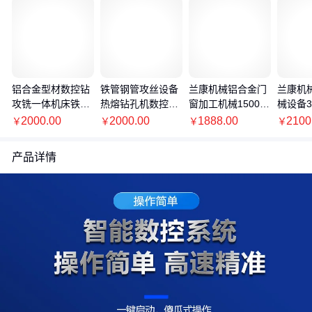
铝合金型材数控钻
铁管钢管攻丝设备
兰康机械铝合金门
兰康机
攻铣一体机床铁方
热熔钻孔机数控全
窗加工机械1500数
械设备3
管多轴多功能全自
自动热熔钻孔攻牙
控钻铣机床玻璃门
头锯铝
2000.00
2000.00
1888.00
2100
￥
￥
￥
￥
动钻孔攻丝机
一体机厂家
合页机全自动
割机全
产品详情