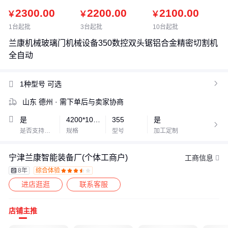
2300.00
2200.00
2100.00
￥
￥
￥
1台起批
3台起批
10台起批
兰康机械玻璃门机械设备350数控双头锯铝合金精密切割机
全自动
1种型号
可选

山东 德州
· 需下单后与卖家协商
是
4200*1000*1119mm
355
是

是否支持加工定制
规格
型号
加工定制
宁津兰康智能装备厂(个体工商户)
工商信息
8年
综合体验









进店逛逛
联系客服
店铺主推