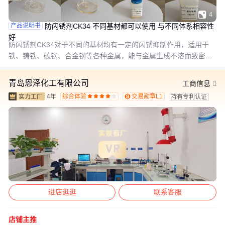

4
防闪锈剂CK34 不同基材都可以使用 与不同体系相容性
产品说明书
好
防闪锈剂CK34对于不同的基材均有一定的闪锈抑制作用，适用于
铁、铸铁、碳钢、合金钢等各种金属，能与金属生成不溶而致密的
氧化物薄膜，阻止了金属的阳极溶解，从而抑制金属的腐蚀。它与
涂料体系兼容性好， 是一款高效防闪锈剂，不影响涂料的干燥速度
青岛恩泽化工有限公司
工商信息
和涂
4年
综合体验
交易勋章L1
持有专利认证









进店逛逛
联系客服
店铺主推