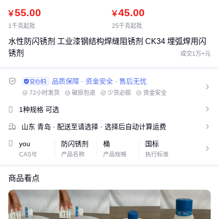
55.00
45.00
￥
￥
1千克起批
25千克起批
水性防闪锈剂 工业漆钢结构焊缝阻锈剂 CK34 埋弧焊用闪
锈剂
成交1万+元
品质保障 · 资金安全 · 售后无忧

72小时发货
破损包退
少货必赔
资金安全
1V1专属客服
1种规格
可选

山东 青岛
· 配送至请选择
· 选择后自动计算运费

you
防闪锈剂
桶
国标

CAS号
产品名称
产品规格
执行标准
商品看点