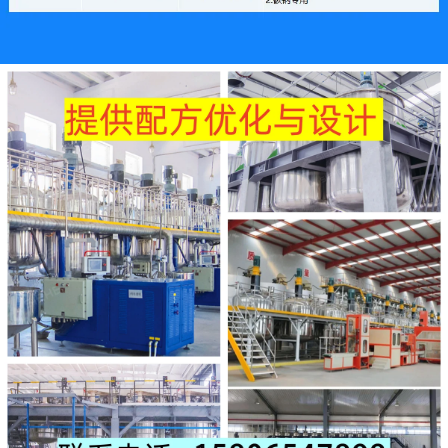
价格：商品在爱采购的展示标价，具体的成交价格可能因商品参加
活动等情况发生变化，也可能随着购买数量不同或所选规格不同而
发生变化，如用户与商家线下达成协议，以线下协议的结算价格为
准，如用户在爱采购上完成线上购买，则最终以订单结算页价格为
准。
抢购价：商品参与营销活动的活动价格，也可能随着购买数量不同
或所选规格不同而发生变化，最终以订单结算页价格为准。
特别提示：商品详情页中（含主图）以文字或者图片形式标注的抢