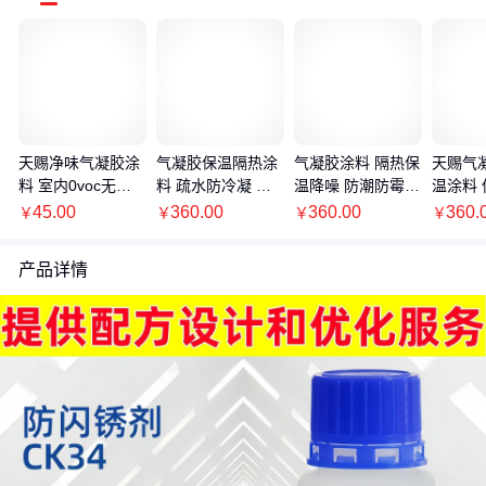
天赐净味气凝胶涂
气凝胶保温隔热涂
气凝胶涂料 隔热保
天赐气
料 室内0voc无甲
料 疏水防冷凝 隔
温降噪 防潮防霉
温涂料 
醛 高效隔热保温
热保温 生产厂家
可定制调色 家装/
9高效保
45.00
360.00
360.00
360.
￥
￥
￥
￥
疏水耐水
工厂
热防冷
产品详情