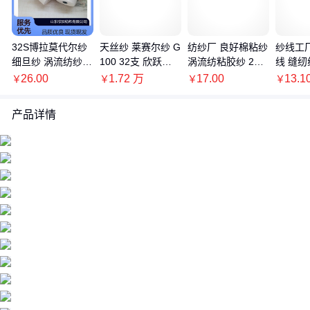
32S博拉莫代尔纱
天丝纱 莱赛尔纱 G
纺纱厂 良好棉粘纱
纱线工
细旦纱 涡流纺纱
100 32支 欣跃纺
涡流纺粘胶纱 21S
线 缝纫
欣跃纺织 现货现发
织 品质保证 现货
欣跃纺织 发货快
现货现
26.00
1.72
万
17.00
13.1
￥
￥
￥
￥
现发
产品详情
价格：商品在爱采购的展示标价，具体的成交价格可能因商品参加
活动等情况发生变化，也可能随着购买数量不同或所选规格不同而
发生变化，如用户与商家线下达成协议，以线下协议的结算价格为
准，如用户在爱采购上完成线上购买，则最终以订单结算页价格为
准。
抢购价：商品参与营销活动的活动价格，也可能随着购买数量不同
或所选规格不同而发生变化，最终以订单结算页价格为准。
特别提示：商品详情页中（含主图）以文字或者图片形式标注的抢
购价等价格可能是在特定活动时段下的价格，商品的具体价格以订