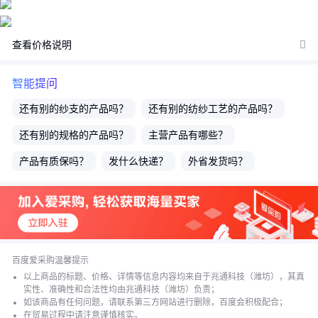
单结算页价格为准或者是您与商家联系后协商达成的实际成交价格
为准；如您发现活动商品价格或活动信息有异常，建议购买前先咨
查看价格说明
询商家。
智能提问
还有别的
纱支
的产品吗？
还有别的
纺纱工艺
的产品吗？
还有别的
规格
的产品吗？
主营产品有哪些？
产品有质保吗？
发什么快递？
外省发货吗？
货期多久？多久能发货？
产品的
成分及含量
是多少？
产品的
主要用途
是什么呢？
百度爱采购温馨提示
以上商品的标题、价格、详情等信息内容均来自于兆通科技（潍坊），其真
实性、准确性和合法性均由兆通科技（潍坊）负责；
如该商品有任何问题，请联系第三方网站进行删除，百度会积极配合；
在贸易过程中请注意谨慎核实。