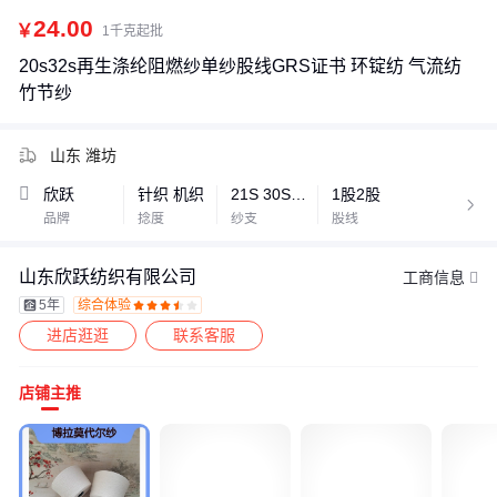
24.00
￥
1千克起批
20s32s再生涤纶阻燃纱单纱股线GRS证书 环锭纺 气流纺
竹节纱
山东 潍坊
欣跃
针织 机织
21S 30S 40S
1股2股

品牌
捻度
纱支
股线
山东欣跃纺织有限公司
工商信息
5年
综合体验









进店逛逛
联系客服
店铺主推