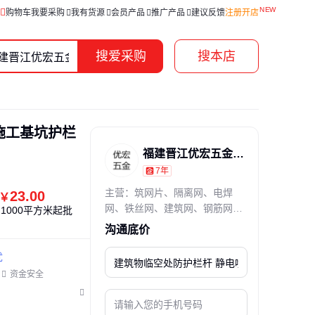
购物车
我要采购
我有货源
会员产品
推广产品
建议反馈
注册开店
搜爱采购
搜本店
施工基坑护栏
福建晋江优宏五金制品有限公司
7年
通过真实性核验
主营：筑网片、隔离网、电焊
23.00
￥
网、铁丝网、建筑网、钢筋网、
1000平方米起批
热镀锌、双边丝、围栏网、钢丝
沟通底价
网、排焊网、护栏网、黑丝网
片、小区护栏、网片实体、墙体
忧
网片、苗床网片、金属网片、镀
资金安全
锌网片、应用板材、地暖网片、
高速公路、框架围栏、斜方网