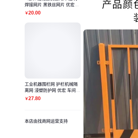
焊接网片 黑铁丝网片 优宏定
制
20
.00
￥
工业机器围栏网 护栏机械隔
离网 浸塑防护网 优宏 车间隔
离
27
.80
￥
本店由找商网运营支持