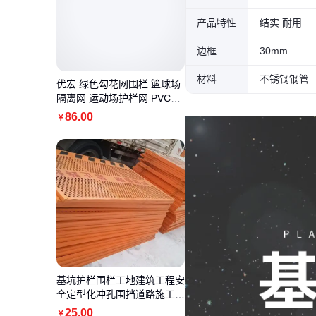
产品特性
结实 耐用
边框
30mm
材料
不锈钢钢管
优宏 绿色勾花网围栏 篮球场
隔离网 运动场护栏网 PVC材
质
86
.00
￥
基坑护栏围栏工地建筑工程安
全定型化冲孔围挡道路施工临
边防护栏
25
.00
￥