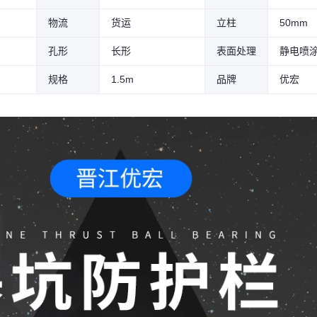
物流
货运
立柱
50mm
孔形
长形
表面处理
静电喷
规格
1.5m
品牌
优宏