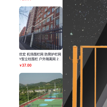
优宏 机场围栏网 防爬护栏网
Y型立柱围栏 户外隔离网 2.5*
3米
37
.00
￥