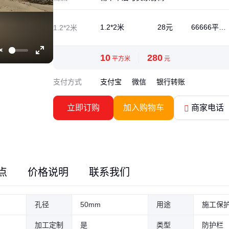
1.2*2米
28元
66666平方
1.2*2米
米可售
10
280
平方米
元
Unmute
Enter
fullscreen
支付方式
支付宝
微信
银行转账
立即订购
加入购物车
商家电话
点
价格说明
联系我们
孔径
50mm
用途
施工保
加工定制
是
类型
防护栏