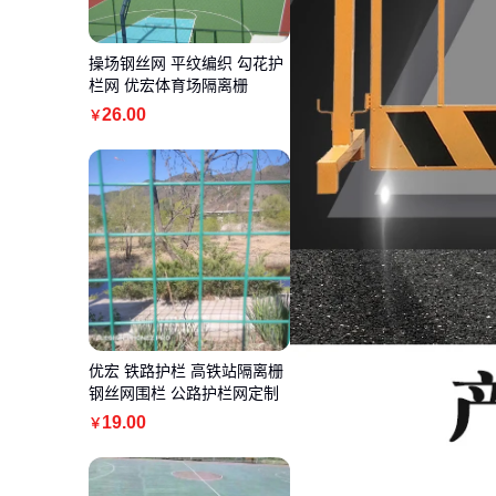
操场钢丝网 平纹编织 勾花护
栏网 优宏体育场隔离栅
26
.00
￥
优宏 铁路护栏 高铁站隔离栅
钢丝网围栏 公路护栏网定制
19
.00
￥