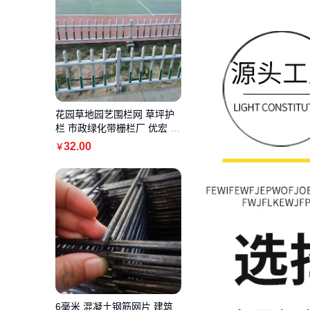
花园草地园艺围栏网 草坪护
栏 市政绿化带栅栏厂 优宏 P
VC材质
32
.00
￥
6毫米 混凝土钢筋网片 建筑