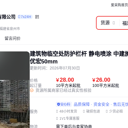
爱采购首页
有限公司
7x24H
货源
福建省泉州市
留言问价
建筑物临空处防护栏杆 静电喷涂 中建
优宏50mm
更新时间：
2026年07月30日
28.00
26.00
￥
￥
价格
起订量
10平方米起批
100平方米起批
货源所属商家已经过真实性核验
品质保障 · 资金安全 · 售后无
服务
48小时发货
破损包退
少货必赔
1V1专属客服
物流
需下单后与卖家协商