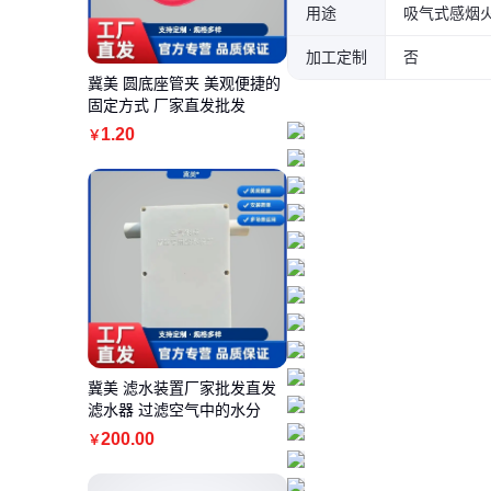
用途
加工定制
否
冀美 圆底座管夹 美观便捷的
固定方式 厂家直发批发
1
.20
￥
冀美 滤水装置厂家批发直发
滤水器 过滤空气中的水分
200
.00
￥