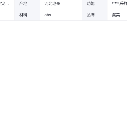
吸气式感烟火灾探测
产地
河北沧州
功能
空气采
材料
abs
品牌
冀美