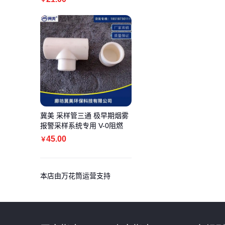
冀美 采样管三通 极早期烟雾
报警采样系统专用 V-0阻燃
45
.00
￥
本店由万花筒运营支持