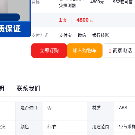
4800元
952套可售
名称
灾探测器
1
4800
套
元
支付方式
支付宝
微信
银行转账
立即订购
加入购物车
商家电话
明
联系我们
是否进口
否
材质
ABS
吸气式感烟火灾探测器
颜色
红/白
用途范围
空气采