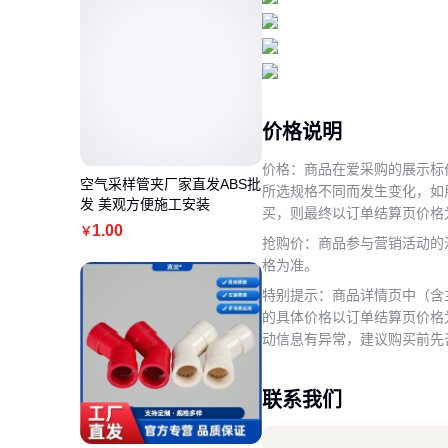
价格说明
价格：商品在爱采购的展示标
空气采样管夹厂家直发ABS批
所选规格不同而发生变化，如
发 美观方便施工安装
买，则最终以订单结算页价格
1
.00
￥
抢购价：商品参与营销活动的
格为准。
特别提示：商品详情页中（含
的具体价格以订单结算页价格
动信息有异常，建议购买前先
联系我们