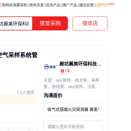
购物车
我要采购
我有货源
会员产品
推广产品
建议反馈
注册开店
搜爱采购
搜本店
空气采样系统管
廊坊冀美环保科技有限公司
7年
通过真实性核验
主营：abs管材、给水管、采样
管、穿线管、abs管件、注浆塑
2人想买
料管
沟通底价