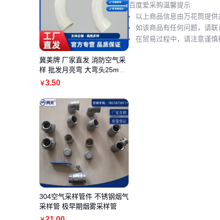
百度爱采购温馨提示
以上商品信息由万花筒提供
如该商品有任何问题，请联
在贸易过程中，请注意谨慎
冀美牌 厂家直发 消防空气采
样 批发月亮弯 大弯头25mm
红色大弧弯
3
.50
￥
304空气采样管件 不锈钢烟气
采样管 极早期烟雾采样管
21
.00
￥