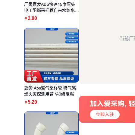
厂家直发ABS快速45度弯头
电工阻燃采样管自来水给水管
件
2
.80
￥
当前厂
冀美 Abs空气采样管 吸气感
烟火灾探测用管 V-0级阻燃
5
.20
￥