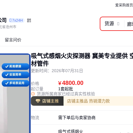
爱采购首页
公司
7x24H
货源
北省沧州市
留言问价
吸气式感烟火灾探测器 冀美专业提供 
材管件
更新时间：
2026年07月31日
4800.00
￥
价格
起订量
1套起批
货源所属商家已经过真实性核验
店铺主推品 热销潜力款
物流
需下单后与卖家协商
吸气式感烟火