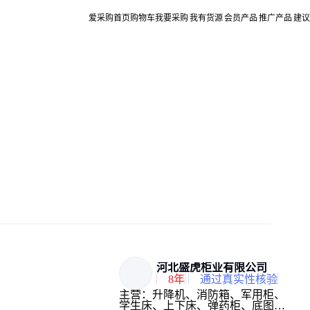
爱采购首页
购物车
我要采购
我有货源
会员产品
推广产品
建议
河北盛虎柜业有限公司
8年
通过真实性核验
主营：升降机、消防箱、军用柜、
学生床、上下床、弹药柜、底图