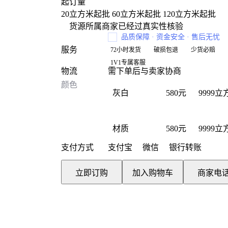
起订量
20立方米起批
60立方米起批
120立方米起批
货源所属商家已经过真实性核验
品质保障 · 资金安全 · 售后无忧
服务
72小时发货
破损包退
少货必赔
1V1专属客服
物流
需下单后与卖家协商
颜色
灰白
580元
9999立
可售
材质
580元
9999立
可售
支付方式
支付宝
微信
银行转账
冷轧钢
580元
9999立
立即订购
加入购物车
商家电
可售
制作工艺
580元
9999立
可售