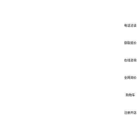
电话洽谈
获取底价
在线咨询
全网询价
购物车
注册开店