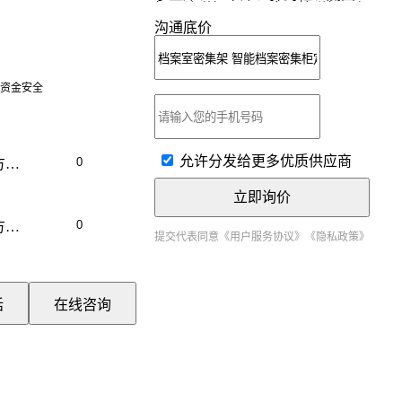
柜、防磁柜、子母床、枪弹柜、保
险箱、文件柜、回收柜、餐桌椅、
沟通底价
手枪柜、单人床、门存包、高低
床、保管箱、图书架、军用床、橱
物柜、床公寓、试验台、密集架
资金安全
允许分发给更多优质供应商
方米
立即询价
方米
提交代表同意
《用户服务协议》
《隐私政策》
方米
话
在线咨询
方米