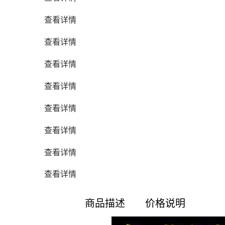
查看详情
查看详情
查看详情
查看详情
查看详情
查看详情
查看详情
查看详情
商品描述
价格说明
是否支持加工定制
是
开启方式
平开
门数
4
适用场合
档案室 财务室
颜色
灰白
自重
70kg
是否进口
否
材质
钢制
风格
简约
贸易属性
内贸
层数
6层
是否跨境货源
否
规格
可定制
产地
河北武邑
品牌
盛虎