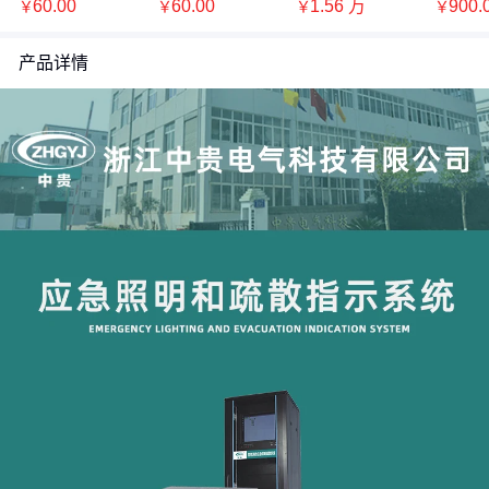
塑料外壳、壁挂
充 高清大屏幕显示
电动汽车快充中贵
示灯具
60.00
60.00
1.56
万
900.
￥
￥
￥
￥
式、枪线5M、带4
屏 刷卡启停
充 电桩定制
示防爆
G
产品详情