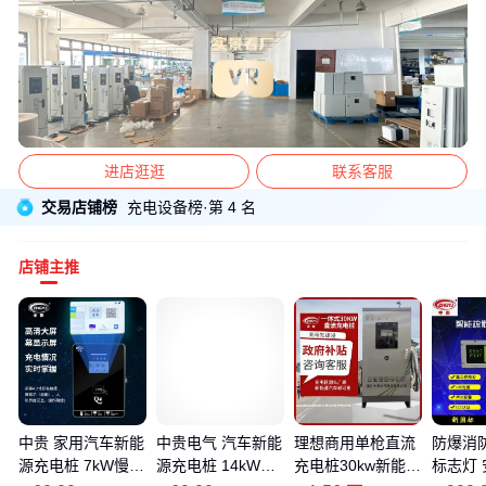
进店逛逛
联系客服
交易店铺榜
充电设备
榜·第 4 名
店铺主推
中贵 家用汽车新能
中贵电气 汽车新能
理想商用单枪直流
防爆消
源充电桩 7kW慢充
源充电桩 14kW慢
充电桩30kw新能源
标志灯