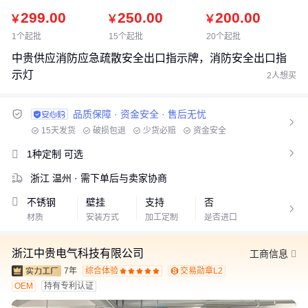
299.00
250.00
200.00
￥
￥
￥
1个起批
15个起批
20个起批
中贵供应消防应急疏散安全出口指示牌，消防安全出口指
示灯
2人想买
品质保障 · 资金安全 · 售后无忧

15天发货
破损包退
少货必赔
资金安全
1V1专属客服
1种定制
可选

浙江 温州
· 需下单后与卖家协商
不锈钢
壁挂
支持
否

材质
安装方式
加工定制
是否进口
浙江中贵电气科技有限公司
工商信息
7年
综合体验
交易勋章L2










OEM
持有专利认证