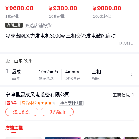
9600.00
9300.00
9000.00
￥
￥
￥
1套起批
10套起批
100套起批
店铺主推
甄选店铺好货
晟成离网风力发电机3000w 三相交流发电微风启动
18人想买
山东 德州
晟成
10m/sm/s
4mmm
三相

品牌
额定风速
风轮直径
相数
宁津县晟成风电设备有限公司
工商信息
8年
综合体验
持有专利认证









进店逛逛
联系客服
店铺主推