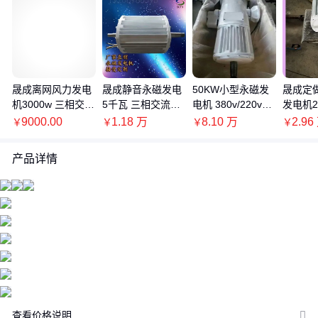
晟成离网风力发电
晟成静音永磁发电
50KW小型永磁发
晟成定
机3000w 三相交流
5千瓦 三相交流发
电机 380v/220v三
发电机
发电微风启动
电机家庭实验使用
相交流发电 无噪音
低速发电 
9000.00
1.18
万
8.10
万
2.96
￥
￥
￥
￥
价格：商品在爱采购的展示标价，具体的成交价格可能因商品参加
0v
活动等情况发生变化，也可能随着购买数量不同或所选规格不同而
产品详情
发生变化，如用户与商家线下达成协议，以线下协议的结算价格为
准，如用户在爱采购上完成线上购买，则最终以订单结算页价格为
准。
抢购价：商品参与营销活动的活动价格，也可能随着购买数量不同
或所选规格不同而发生变化，最终以订单结算页价格为准。
特别提示：商品详情页中（含主图）以文字或者图片形式标注的抢
购价等价格可能是在特定活动时段下的价格，商品的具体价格以订
单结算页价格为准或者是您与商家联系后协商达成的实际成交价格
为准；如您发现活动商品价格或活动信息有异常，建议购买前先咨
查看价格说明
询商家。