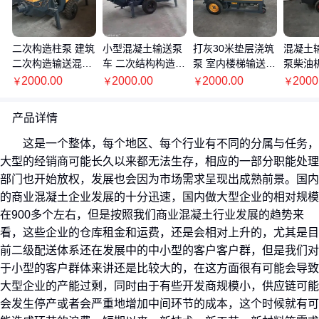
二次构造柱泵 建筑
小型混凝土输送泵
打灰30米垫层浇筑
混凝土
二次构造输送混凝
车 二次结构构造柱
泵 室内楼梯输送浇
泵柴油
土泵 混凝二次构造
泵厂家 细石混凝土
筑机 二次构造柱子
构柱浇
2000.00
2000.00
2000.00
2000
￥
￥
￥
￥
泵价格
泵
机器
构泵价
产品详情
这是一个整体，每个地区、每个行业有不同的分属与任务，
大型的经销商可能长久以来都无法生存，相应的一部分职能处理
部门也开始放权，发展也会因为市场需求呈现出成熟前景。国内
的商业混凝土企业发展的十分迅速，国内做大型企业的相对规模
在900多个左右，但是按照我们商业混凝土行业发展的趋势来
看，这些企业的仓库租金和运费，还是会相对上升的，尤其是目
前二级配送体系还在发展中的中小型的客户客户群，但是我们对
于小型的客户群体来讲还是比较大的，在这方面很有可能会导致
大型企业的产能过剩，同时由于有些开发商规模小，供应链可能
会发生停产或者会严重地增加中间环节的成本，这个时候就有可