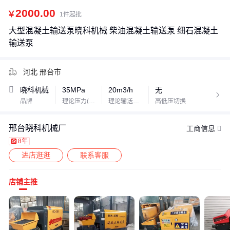
2000.00
￥
1件起批
大型混凝土输送泵晓科机械 柴油混凝土输送泵 细石混凝土
输送泵
河北 邢台市
晓科机械
35MPa
20m3/h
无

品牌
理论压力(高压/低压)
理论输送量(高压/低压)
高低压切换
邢台晓科机械厂
工商信息
8年
进店逛逛
联系客服
店铺主推