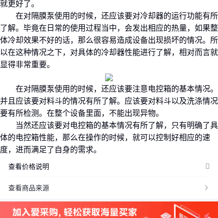
就更好了。
在对隔膜泵使用的时候，还应该要对冷却器的运行功能有所
了解。毕竟在日常的使用过程当中，会发出相应的热量，如果整
体冷却效果不好的话，那么很容易造成设备出现损坏的情况。所
价格：商品在爱采购的展示标价，具体的成交价格可能因商品参加
以在这种情况之下，对具体的冷却器性能进行了解，相对而言就
活动等情况发生变化，也可能随着购买数量不同或所选规格不同而
发生变化，如用户与商家线下达成协议，以线下协议的结算价格为
显得非常重要。
准，如用户在爱采购上完成线上购买，则最终以订单结算页价格为
准。
在对隔膜泵使用的时候，还应该要注意电控箱的基本情况。
抢购价：商品参与营销活动的活动价格，也可能随着购买数量不同
并且应该要对料斗的情况有所了解。应该要对料斗以及洗涤情况
或所选规格不同而发生变化，最终以订单结算页价格为准。
要有所检测。在整个设备里面，不能出现异物。
特别提示：商品详情页中（含主图）以文字或者图片形式标注的抢
当然还应该要对电控箱的基本情况有所了解，只有明确了具
购价等价格可能是在特定活动时段下的价格，商品的具体价格以订
体的电控箱性能，那么在操作的时候，就可以控制好相应的速
单结算页价格为准或者是您与商家联系后协商达成的实际成交价格
度，进而满足了自身的需求。
为准；如您发现活动商品价格或活动信息有异常，建议购买前先咨
查看价格说明
询商家。
查看商品来源
