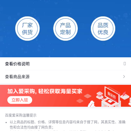
查看价格说明
价格：商品在爱采购的展示标价，具体的成交价格可能因商品参加
查看商品来源

活动等情况发生变化，也可能随着购买数量不同或所选规格不同而
发生变化，如用户与商家线下达成协议，以线下协议的结算价格为
准，如用户在爱采购上完成线上购买，则最终以订单结算页价格为
准。
抢购价：商品参与营销活动的活动价格，也可能随着购买数量不同
或所选规格不同而发生变化，最终以订单结算页价格为准。
百度爱采购温馨提示
以上商品的标题、价格、详情等信息内容均来自于搜了网，其真实性、准确
特别提示：商品详情页中（含主图）以文字或者图片形式标注的抢
性和合法性均由搜了网负责；
购价等价格可能是在特定活动时段下的价格，商品的具体价格以订