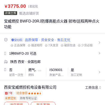
3775.00
￥
1套起批
店铺主推
甄选店铺好货
宝威燃控 BWFD-20RJ防爆高能点火器 就地/远程两种点火
功能
品质保障 · 资金安全 · 售后无忧

正品保障
描述相符
7天发货
破损包退
少货必赔
资金安全
1V1专属客服
1种BWFD-20
可选

陕西 西安
· 全国包邮
否
燃气、燃油
ISO9001
是

是否一次性
燃料
质量产品认证
加工定制
西安宝威燃控机电设备有限公司
工商信息
7年
综合体验










来图定制
持有专利认证
进店逛逛
联系客服