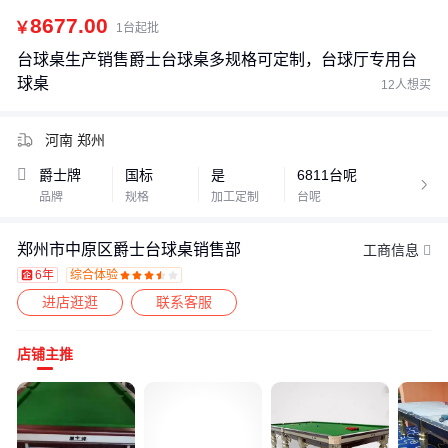
8677.00
￥
1台起批
台球桌生产销售爵士台球桌多规格可定制，台球厅专用台
球桌
12人想买
河南 郑州
爵士牌
国标
是
6811台呢

品牌
规格
加工定制
台呢
郑州市中原区爵士台球桌销售部
工商信息
6年
综合体验









进店逛逛
联系客服
店铺主推
价格：商品在爱采购的展示标价，具体的成交价格可能因商品参加