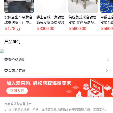
活动等情况发生变化，也可能随着购买数量不同或所选规格不同而
发生变化，如用户与商家线下达成协议，以线下协议的结算价格为
准，如用户在爱采购上完成线上购买，则最终以订单结算页价格为
准。
实体店生产星牌台
爵士台球厂家销售
供应美式球台销售
星爵士
球桌送货上门中式
源头发货免费安装
双星 买产品送配置
双星台
抢购价：商品参与营销活动的活动价格，也可能随着购买数量不同
标准成人家用，台
支持定制 完善售后
球桌免
1.78
万
3300.00
5600.00
5600
￥
￥
￥
￥
或所选规格不同而发生变化，最终以订单结算页价格为准。
球厅专用
特别提示：商品详情页中（含主图）以文字或者图片形式标注的抢
产品详情
购价等价格可能是在特定活动时段下的价格，商品的具体价格以订
单结算页价格为准或者是您与商家联系后协商达成的实际成交价格
为准；如您发现活动商品价格或活动信息有异常，建议购买前先咨
查看价格说明
询商家。
查看商品来源

百度爱采购温馨提示
以上商品的标题、价格、详情等信息内容均来自于河南锐之旗，其真实性、