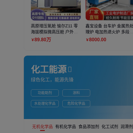
高原增压氧舱 愉尔Z11 零
鑫宝设备 台车炉 金属热
海拔模拟微高压舱 户外可
理炉 电加热退火炉 多段
移动多人方舱
序控制
89
.80
万
8000
.00
￥
￥
化工能源
绿色化工，能源先锋
功能助剂
涂料
水处理化学品
危险化学品
无机化学品
有机化学品
食品添加剂
化工试剂
润滑剂