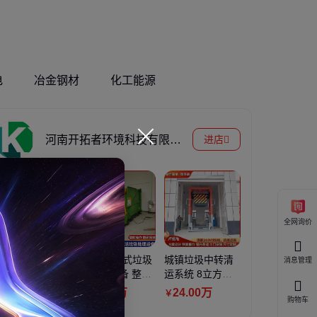
电
冶金钢材
化工能源
河南开拓者环境科技有限公司
进店
全网询价
地埋式水平压缩
22m³水平式垃圾
城镇垃圾中转清
爆破母线
消息管理
垃圾中转站设备
压缩机设备 整体
运系统 8立方三
作安全方
市区县城用封闭
移动式垃圾压缩
缸四柱垂直式垃
铜芯放炮线
12
.56
万
11
.17
万
24
.00
万
0
.42
￥
￥
￥
￥
购物车
式垃圾压缩站
箱 小区改造
圾压缩站 建设方
1*7/0.5
案