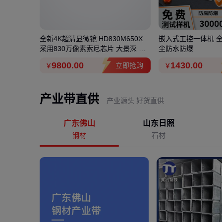
乙烯保温板
全新4K超清显微镜 HD830M650X
嵌入式工控一体机 
家
采用830万像素索尼芯片 大景深 可
尘防水防爆
测量
9800
.00
1430
.00
立即抢购
立即抢购
￥
￥
产业带直供
产业源头 好货直供
广东佛山
山东日照
钢材
石材