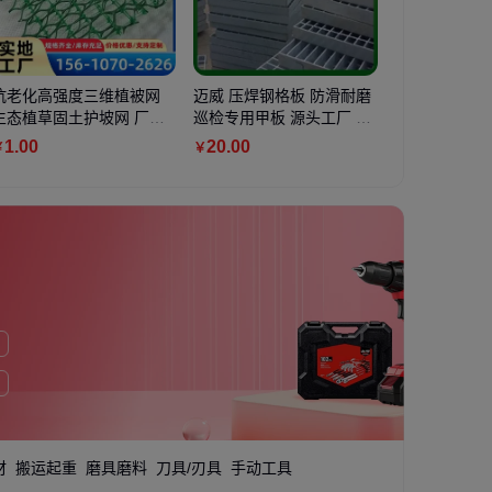
锈钢杀菌盘 耐高温
抗老化高强度三维植被网
巴氏灭菌酸奶机 不锈钢内
迈威 压焊钢格板 防滑耐磨
德国莱宝真空泵油双
岽霖沥青冷补
HR-1 耐酸碱灭菌
生态植草固土护坡网 厂家
胆 大容量 奶茶店专用
巡检专用甲板 源头工厂 结
级泵专用油LVO100 1L
坑槽修补 25k
直供定制加工
构稳固
20L罗茨泵油
路修补料
0
1
.00
1
.65
万
20
.00
1660
.00
40
.00
￥
￥
￥
￥
￥
材
搬运起重
磨具磨料
刀具/刃具
手动工具