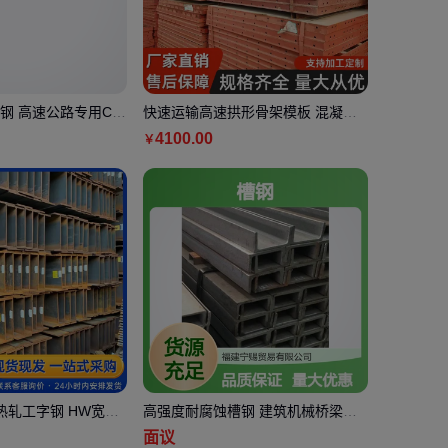
钢 高速公路专用C型
快速运输高速拱形骨架模板 混凝土
一站式采购
砌块钢模板施工必备 抗压强
4100
.00
￥
5B热轧工字钢 HW宽翼
高强度耐腐蚀槽钢 建筑机械桥梁专
00 400x400 可定尺
用钢材 工业用碳素结构钢
面议