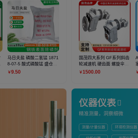
食
马日夫盐 磷酸二氢锰 1871
厦丽化工 煤矿用复合型阻
国茂四大系列 GF系列斜齿
复合无机
海
8-07-5 酸式磷酸锰 盛仓化
化剂 白色粉状高分子剂
轮减速机 硬齿面 螺旋伞锥
高效去色
工
实体企业 品牌商标
9
.50
300
.00
1500
.00
3000
.
￥
￥
￥
￥
仪器仪表
精准测量，洞察细微
测量/计量仪器
环境检测仪器