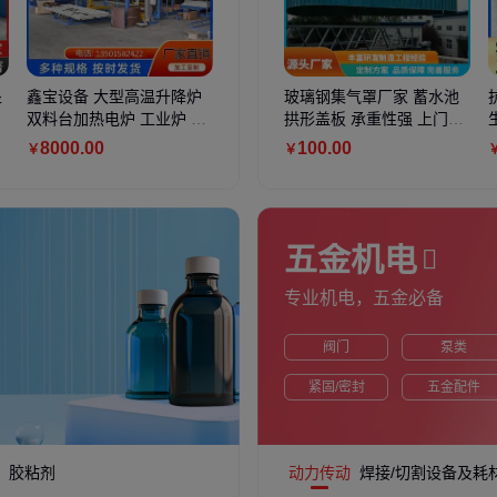
处
鑫宝设备 大型高温升降炉
熔盛旱地淘金溜槽 振动筛
玻璃钢集气罩厂家 蓄水池
恒润 不
程
双料台加热电炉 工业炉 全
沙金设备 制造经验足 可定
拱形盖板 承重性强 上门安
杀菌盘子 
自动进出产品
制
装
8000
.00
12
.00
万
100
.00
160
.0
￥
￥
￥
￥
五金机电
专业机电，五金必备
阀门
泵类
紧固/密封
五金配件
胶粘剂
动力传动
焊接/切割设备及耗