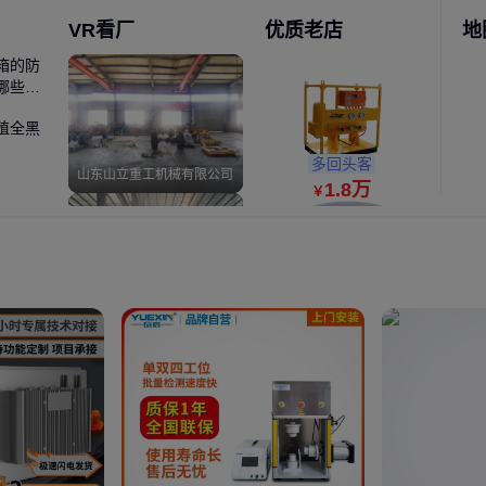
VR看厂
优质老店
地
箱的防
哪些步
89
￥
殖全黑
多回头客
山东山立重工机械有限公司
1
.8
万
￥
实力商家
莲池区启达模具经营部
4
￥