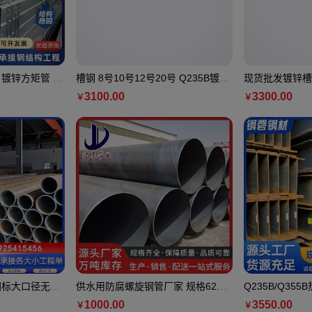
 镀锌方矩管 道
槽钢 8号10号12号20号 Q235B镀锌
现货批发镀锌槽
厂家直供
U型槽 潮铁汇钢材 规格尺寸全
钢 10#20# 
3100
.00
3300
.00
￥
￥
国标大口径无缝
供水用防腐螺旋钢管厂家 规格62.5*
Q235B/Q35
125 石油天然气用 可按需定制
缘H型钢 100x1
1000
.00
3550
.00
￥
￥