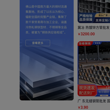
冀冶 热镀锌方管批发
路护栏用 大量现货 
3200
.00
￥
广 东无缝钢管批发 
管零售 耐腐蚀耐磨损
3
.90
￥