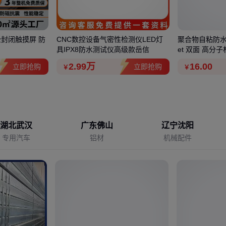
全封闭触摸屏 防
CNC数控设备气密性检测仪LED灯
聚合物自粘防水卷
具IPX8防水测试仪高级款岳信
et 双面 高分
2
.99
万
16
.00
立即抢购
立即抢购
￥
￥
湖北武汉
广东佛山
辽宁沈阳
专用汽车
铝材
机械配件