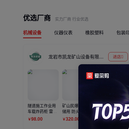
优选厂商
实力厂商 行业优选
机械设备
仪器仪表
橡胶塑料
包装
龙岩市凯龙矿山设备有限公司
进店
钢结构厂房用H钢工字钢 
13 大型建筑主梁支
13
.00
￥
隧道施工作业用
矿山民爆物品存
矿宝牌矿用气体
车载炸药柜 雷管
储用 防火防爆 移
间隔器 爆破节能
箱 人影炮弹库柜
动式雷管箱 手提
器 耐高温 防爆防
98
.00
320
.00
15
.00
￥
￥
￥
箱
炸药箱 危险品存
静电
放柜