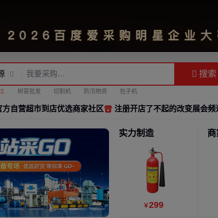
搜索
源
机
树苗批发
切割机
防汛物资
包子机
官方自营超市
到店优选
商家社区
注册开店
了不起的改变
展会频
实力制造
商
299
￥