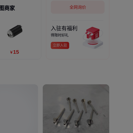
全网询价
图商家
多人复购
入驻有福利
299
￥
得限时好礼
立即入驻
15
￥
20
￥