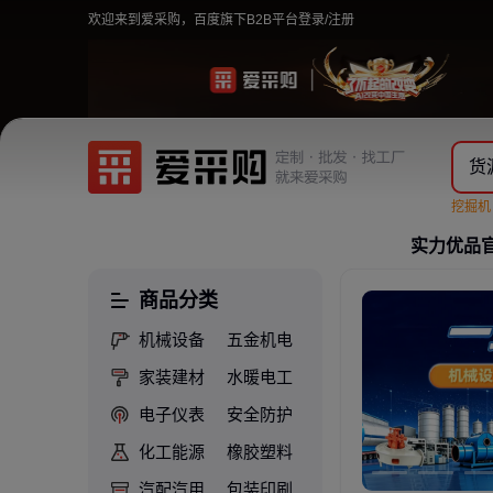
欢迎来到爱采购，百度旗下B2B平台
登录/注册
货
挖掘
实力优品
商品分类
机械设备
五金机电
家装建材
水暖电工
电子仪表
安全防护
化工能源
橡胶塑料
汽配汽用
包装印刷