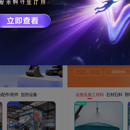
建材家装
家装优选，建材精品
功能材料
建筑建材
门
砌筑材料
配件/附件
加热设备
设施及施工材料
石材石料
照