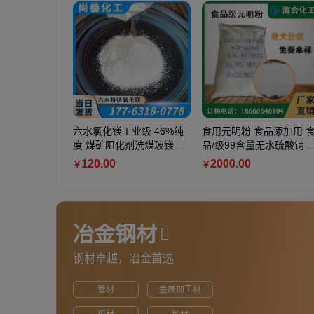
六水氯化镁工业级 46%纯
食用元明粉 食品添加用 
度 煤矿阻化剂洗煤玻镁板
品/级99含量无水硫酸钠 
菱镁制品用
合化工
120
.00
2000
.00
￥
￥
冶金钢材
钢材卓越，冶金首选
管材
金属加工材