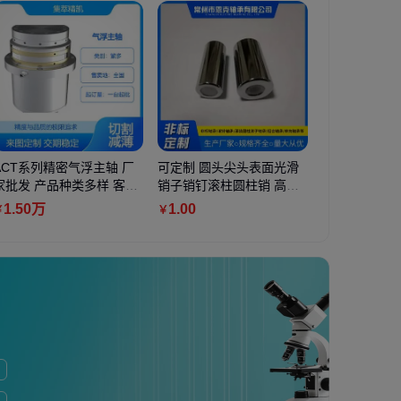
脱色剂 冶金废水
ACT系列精密气浮主轴 厂
氧化镁 国标工业级 轻质 重
可定制 圆头尖头表面光滑
吸收率高 硫酸亚铁 
耐磨橡胶支座
环保处理药剂
家批发 产品种类多样 客户
质 阻燃填充陶瓷用 白色粉
销子销钉滚柱圆柱销 高精
全 除磷效果好 森朗化
座 板式桥梁
口碑良好 诚信经营
末纯度高
度滚针滚子
00
1
.50
万
6000
.00
1
.00
3
.50
30
.00
￥
￥
￥
￥
￥