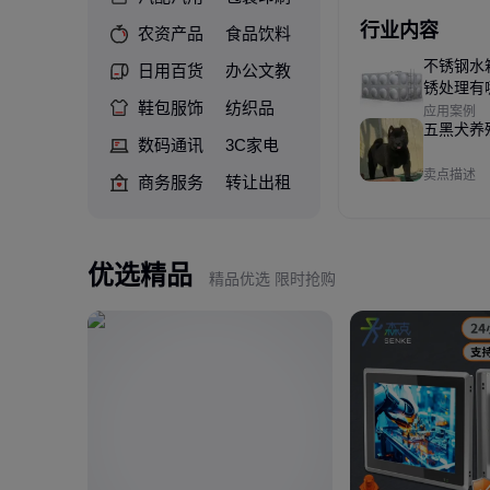
行业内容
农资产品
食品饮料
不锈钢水
日用百货
办公文教
锈处理有
鞋包服饰
纺织品
骤
应用案例
五黑犬养
数码通讯
3C家电
卖点描述
商务服务
转让出租
优选精品
精品优选 限时抢购