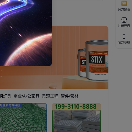
实力频道
注册开店
官方客服
明灯具
商业/办公家具
景观工程
管件/管材