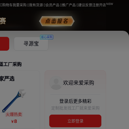
购物车
我要采购
我有货源
会员产品
推广产品
建议反馈
注册开店
省心采购
寻源宝
道
工厂采购
家严选
欢迎来爱采购
登录后更多精彩
定制批发找工厂就来爱采购
火爆热卖
8
立即登录
￥