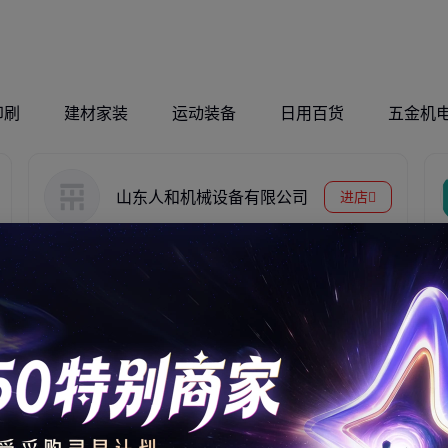
切割
印刷
建材家装
运动装备
日用百货
五金机
山东人和机械设备有限公司
进店
400*200*8*
SGHC/DX53D钝化镀锌卷1.5-2.0*10
撑结构钢材
00C 180g深冲汽车板环保电解钢材
5170
.00
￥
全自动油桶切割
电动管子坡口机
2JPB-7.5千瓦耙
机 立式化工铁桶
外卡式管道削口
矿绞车 井下作业
拆盖机 液压废桶
机 ISC-63型 麦太
电扒子 隔爆型电
1025
.00
1800
.00
525
.00
￥
￥
￥
开平机厂
保电机平口机
耙子铸钢斗厂