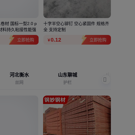
材 国标一型2.0 p
十字半空心铆钉 空心紧固件 规格齐
机架式up
子材料持久粘接性能强
全 支持定制
医疗服务
0
.12
850
.
立即抢购
立即抢购
￥
￥
河北衡水
山东聊城
山东济宁
丝网
护栏
农业机械