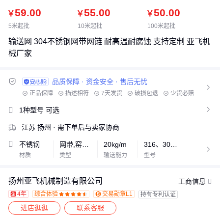
59.00
55.00
50.00
￥
￥
￥
5米起批
10米起批
100米起批
输送网 304不锈钢网带网链 耐高温耐腐蚀 支持定制 亚飞机
械厂家
品质保障 · 资金安全 · 售后无忧

正品保障
描述相符
7天发货
破损包退
少货必赔
资金安全
1V1专属客服
1种型号
可选

江苏 扬州
· 需下单后与卖家协商
不锈钢
网带,窑炉网带,不锈钢网带,输送网带
20kg/m
316、304、201不锈钢

材质
类型
输送能力
型号
扬州亚飞机械制造有限公司
工商信息
4年
综合体验
交易勋章L1
持有专利认证










进店逛逛
联系客服