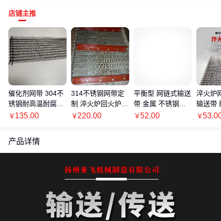
店铺主推
催化剂网带 304不
314不锈钢网带定
平衡型 网链式输送
淬火炉
锈钢耐高温耐腐蚀
制 淬火炉回火炉输
带 金属 不锈钢网
输送带
支持定制 输送网带
送带 大量批发供货
带 耐高温 冷冻隧
蚀 亚
135.00
220.00
52.00
53.0
￥
￥
￥
￥
【亚飞厂家】
亚飞机械
道链网 亚飞
产品详情