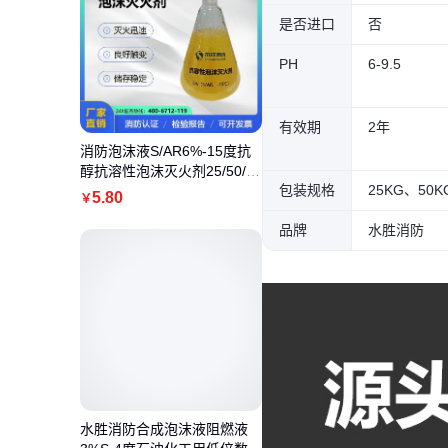
是否进口
否
PH
6-9.5
有效期
2年
消防泡沫液S/AR6%-15度抗
醇抗溶性泡沫灭火剂25/50/20
包装规格
0/1000KG
5
.80
￥
品牌
水胜消防
水胜消防合成泡沫液阻燃液