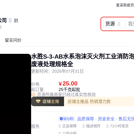
爱采购首页
公司
货源
阳
留言问价
水胜S-3-AB水系泡沫灭火剂工业消防
废液处理规格全
更新时间：
2026年07月31日
25.00
￥
价格
起订量
25千克起批
货源所属商家已经过真实性核验
店铺主推品 热销潜力款
品质保障 · 资金安全 · 售后无
服务
正品保障
描述相符
72小时发货
少货必赔