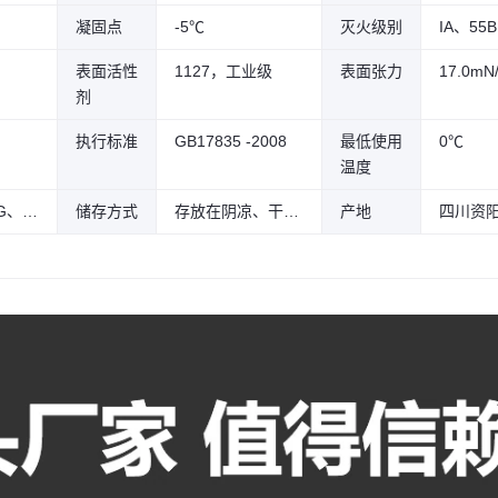
凝固点
-5℃
灭火级别
IA、55B
表面活性
1127，工业级
表面张力
17.0mN
剂
执行标准
GB17835 -2008
最低使用
0℃
温度
25KG、50KG、200KG、1000KG
储存方式
存放在阴凉、干燥的库房内、防止爆晒
产地
四川资