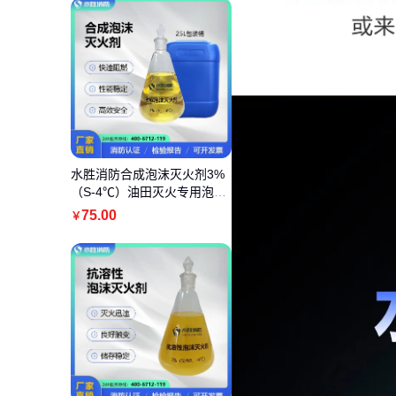
水胜消防合成泡沫灭火剂3%
（S-4℃）油田灭火专用泡沫
液25KG包装
75
.00
￥