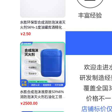
水胜环保型合成消防泡沫液灭
火剂S6%-1度油罐库酒精化工
厂阻燃液
2
.50
￥
水胜合成泡沫液原液S3%6%
消防泡沫灭火剂石油化工领域
火灾专用
2500
.00
￥