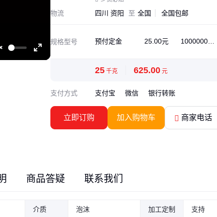
物流
四川 资阳
至
全国
全国包邮
预付定金
25.00元
1000000千
规格型号
克可售
Unmute
Enter
fullscreen
25
625.00
千克
元
支付方式
支付宝
微信
银行转账
立即订购
加入购物车
商家电话
明
商品答疑
联系我们
介质
泡沫
加工定制
支持