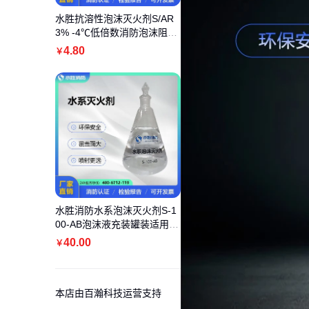
水胜抗溶性泡沫灭火剂S/AR
3% -4℃低倍数消防泡沫阻燃
液灌装换液
4
.80
￥
水胜消防水系泡沫灭火剂S-1
00-AB泡沫液充装罐装适用于
ABCE类火灾
40
.00
￥
本店由百瀚科技运营支持