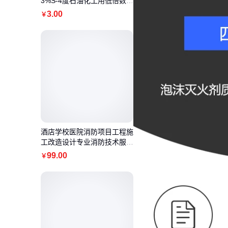
3%S-4度石油化工用低倍数泡
沫灭火药剂
3
.00
￥
酒店学校医院消防项目工程施
工改造设计专业消防技术服务
机构
99
.00
￥