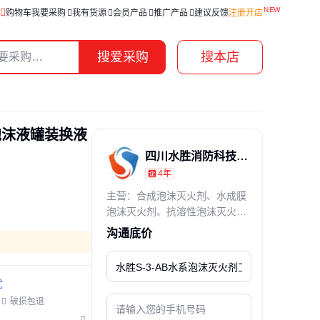
购物车
我要采购
我有货源
会员产品
推广产品
建议反馈
注册开店
搜爱采购
搜本店
泡沫液罐装换液
四川水胜消防科技有限公司
4年
通过真实性核验
主营：合成泡沫灭火剂、水成膜
泡沫灭火剂、抗溶性泡沫灭火
剂、抗溶性水成膜泡沫灭火剂、
沟通底价
A类泡沫灭火剂、高倍泡沫灭火
剂
忧
破损包退