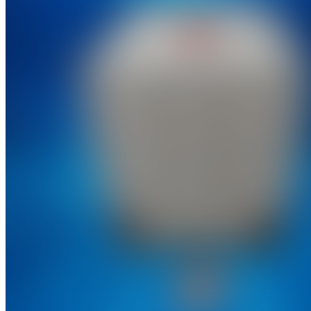
Pause
P
00:00
-00:08