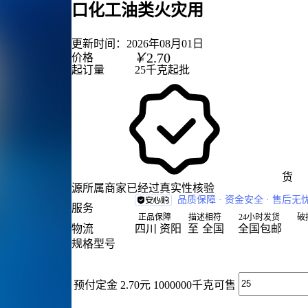
口化工油类火灾用
更新时间：
2026年08月01日
￥
2.70
价格
起订量
25千克起批
lay
货
源所属商家已经过真实性核验
品质保障 · 资金安全 · 售后无
服务
正品保障
描述相符
24小时发货
破
物流
四川 资阳
至
全国
全国包邮
规格型号
预付定金
2.70元
1000000千克可售