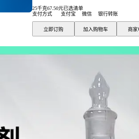
25
千克
67.50
元
已选清单
支付方式
支付宝
微信
银行转账
立即订购
加入购物车
商家
ute