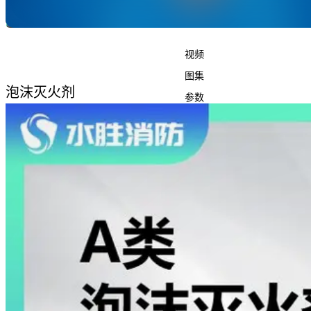
视频
图集
泡沫灭火剂
参数
Unmute
M