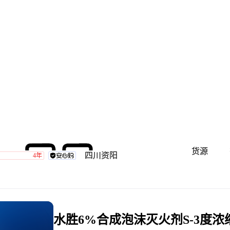
货源
四川资阳
4年
水胜6%合成泡沫灭火剂S-3度