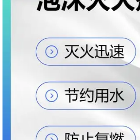
Disable captions
En
Exit fullscreen
Ent