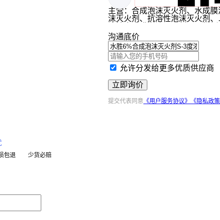
主营：合成泡沫灭火剂、水成膜
沫灭火剂、抗溶性泡沫灭火剂、
溶性水成膜泡沫灭火剂、A类泡
灭火剂、高倍泡沫灭火剂
沟通底价
允许分发给更多优质供应商
立即询价
提交代表同意
《用户服务协议》
《隐私政策
忧
损包退
少货必赔