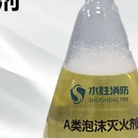
able captions
er fullscreen