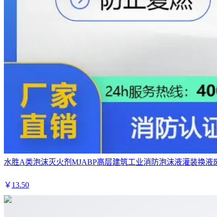
水胜A类泡沫灭火剂MJABP高层建筑工业消防泡沫液灌装换液
￥
13
.50