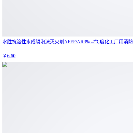
水胜抗溶性水成膜泡沫灭火剂AFFF/AR3% -7℃度化工厂用消
￥
6
.60