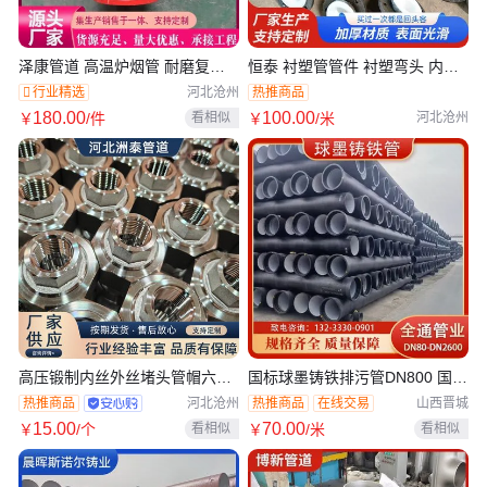
泽康管道 高温炉烟管 耐磨复合
恒泰 衬塑管管件 衬塑弯头 内衬
弯头 球型三通 矿山输送 可定制
塑三通 厂家定制 承接大工程订
行业精选
热推商品
河北沧州
单
180
.00
100
.00
看相似
￥
/件
￥
/米
河北沧州
在线交易
高压锻制内丝外丝堵头管帽六角
国标球墨铸铁排污管DN800 国标
内螺纹接头304\316L\20#三通
品质 经久耐用 A型三通
热推商品
热推商品
在线交易
河北沧州
山西晋城
圣天
15
.00
70
.00
看相似
看相似
￥
/个
￥
/米
在线交易