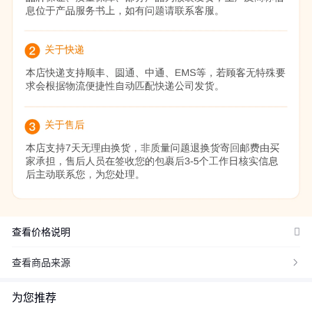
价格：商品在爱采购的展示标价，具体的成交价格可能因商品参加
活动等情况发生变化，也可能随着购买数量不同或所选规格不同而
发生变化，如用户与商家线下达成协议，以线下协议的结算价格为
准，如用户在爱采购上完成线上购买，则最终以订单结算页价格为
准。
抢购价：商品参与营销活动的活动价格，也可能随着购买数量不同
或所选规格不同而发生变化，最终以订单结算页价格为准。
特别提示：商品详情页中（含主图）以文字或者图片形式标注的抢
购价等价格可能是在特定活动时段下的价格，商品的具体价格以订
单结算页价格为准或者是您与商家联系后协商达成的实际成交价格
为准；如您发现活动商品价格或活动信息有异常，建议购买前先咨
查看价格说明
询商家。
查看商品来源

为您推荐