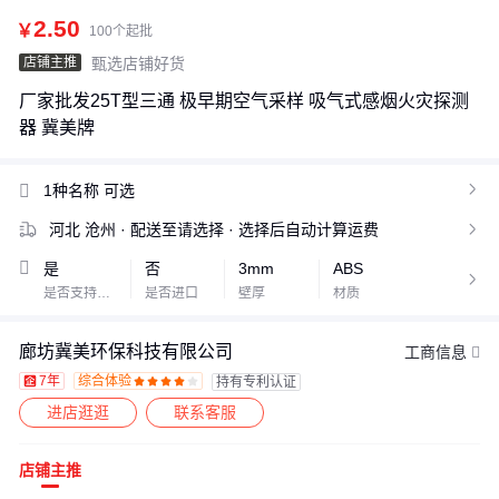
2.50
￥
100个起批
店铺主推
甄选店铺好货
厂家批发25T型三通 极早期空气采样 吸气式感烟火灾探测
器 冀美牌
1种名称
可选

河北 沧州
· 配送至请选择
· 选择后自动计算运费

是
否
3mm
ABS

是否支持加工定制
是否进口
壁厚
材质
廊坊冀美环保科技有限公司
工商信息
7年
综合体验
持有专利认证









进店逛逛
联系客服
店铺主推