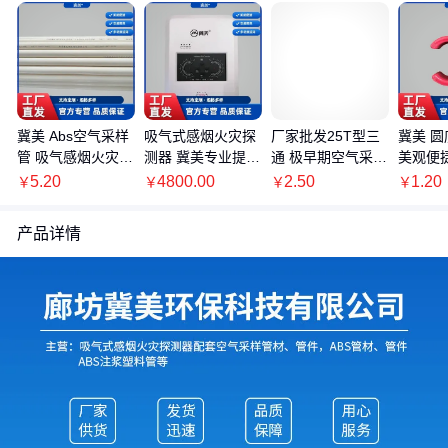
冀美 Abs空气采样
吸气式感烟火灾探
厂家批发25T型三
冀美 
管 吸气感烟火灾探
测器 冀美专业提供
通 极早期空气采样
美观便
测用管 V-0级阻燃
空气采样系统管材
吸气式感烟火灾探
式 厂
5.20
4800.00
2.50
1.20
￥
￥
￥
￥
管件
测器 冀美牌
产品详情