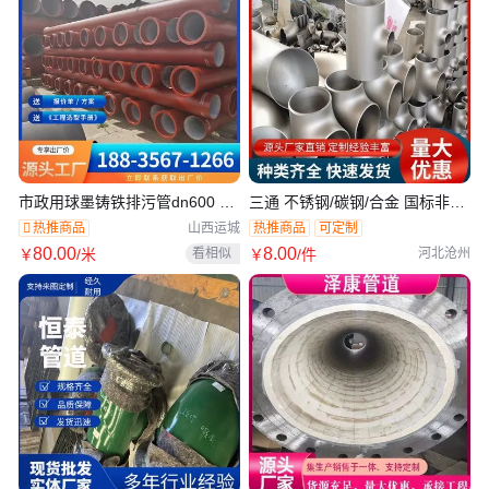
市政用球墨铸铁排污管dn600 国
三通 不锈钢/碳钢/合金 国标非标
标品质 经久耐用 A型三通 源头供
都能做 全国承接大小工程订单
热推商品
热推商品
可定制
山西运城
应
80
.00
8
.00
看相似
￥
/米
￥
/件
河北沧州
在线交易