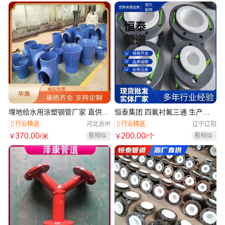
埋地给水用涂塑钢管厂家 直供输
恒泰集团 四氟衬氟三通 生产供
水管道 涂塑弯头定制三通 口碑
应 客户至上 密封性能优越
行业精选
行业精选
河北沧州
辽宁辽阳
良好
370
.00
200
.00
看相似
看相似
￥
/米
￥
/个
在线交易
在线交易