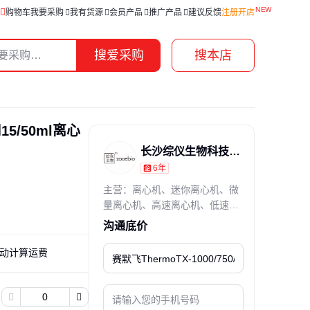
购物车
我要采购
我有货源
会员产品
推广产品
建议反馈
注册开店
搜爱采购
搜本店
用15/50ml离心
长沙综仪生物科技有限公司
6年
通过真实性核验
主营：离心机、迷你离心机、微
量离心机、高速离心机、低速离
心机、大容量离心机、冷冻离心
沟通底价
机、微孔板离心机、自动定位离
心机、定位离心模块、离心机维
动计算运费
修、离心机租赁、离心机适配
器、离心机转子适配器、离心
瓶、离心管、离心杯、250ml离