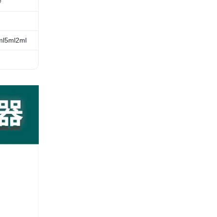
沙
ml5ml2ml
暂时缺货