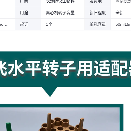
厂商
长沙综仪生物科技有限公司
发货地
湖南长
38121
赛默飞TX-
316.00元
99个可售
400用15mI
用途
离心机转子容量转换
新旧程度
全新
尖底 ZY11
38120-1
赛默飞TX-
赛默飞Thermo TX-1000/750/400/200
起订
1个
单孔容量
50ml15
316.00元
0个可售
400用50ml
尖底 ZY11
38121-1
赛默飞TX-
655.00元
99个可售
750用2/5/7
ml采血管 1
138132
750ml转15
655.00元
99个可售
ml尖底 赛
默飞TX-75
0可用 ZY1
750ml转50
655.00元
99个可售
13
ml尖底 赛
默飞TX-75
0可用 ZY1
赛默飞TX-
377.00元
99个可售
13
750用转25
0ml尖底
（斜口）
赛默飞TX-
791.00元
99个可售