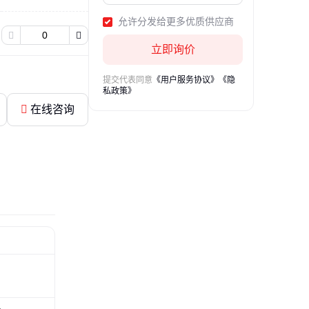
心瓶、500ml离心瓶、750ml离
心瓶、400ml离心瓶、1000ml离
允许分发给更多优质供应商
心瓶、2000ml离心瓶、2400ml
离心瓶、离心管适配器
立即询价
提交代表同意
《用户服务协议》
《隐
私政策》
在线咨询