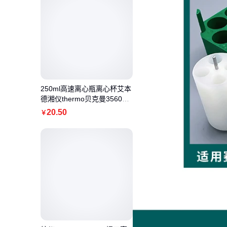
250ml高速离心瓶离心杯艾本
德湘仪thermo贝克曼356011
通用样品瓶
20
.50
￥