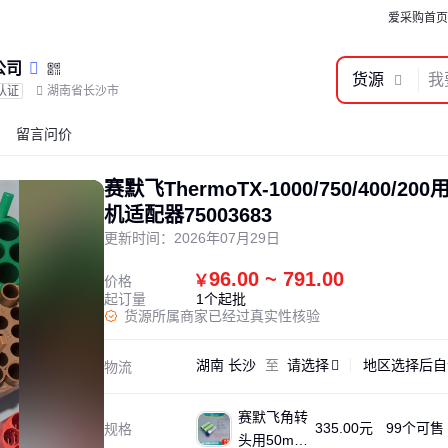
爱采购首页
公司
货源
认证
湖南省长沙市
留言问价
赛默飞ThermoTX-1000/750/400/200
机适配器75003683
更新时间：
2026年07月29日
96.00 ~ 791.00
￥
价格
起订量
1个起批
货源所属商家已经过真实性核验
湖南 长沙
至
请选择
地区选择后自
物流
赛默飞角转
335.00元
99个可售
规格
头用50ml