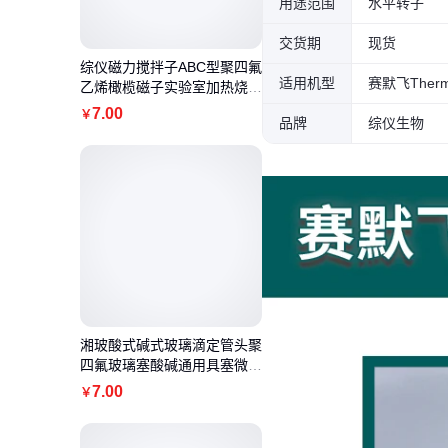
用途范围
水平转子
交货期
现货
综仪磁力搅拌子ABC型聚四氟
适用机型
乙烯橄榄磁子实验室加热烧杯
搅拌转子
7
.00
￥
品牌
综仪生物
湘玻酸式碱式玻璃滴定管头聚
四氟玻璃塞酸碱通用具塞微量
透明棕色
7
.00
￥