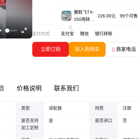
尖底
赛默飞TX-
226.00元
99个可售
150用转15
ml尖底 ZY
支付方式
支付宝
1138134
微信
银行转账
赛默飞TX-
Unmute
Enter
226.00元
99个可售
200用转15
fullscreen
ml尖底 ZY
立即订购
加入购物车
商家电话
1138122
赛默飞TX-
226.00元
99个可售
200用转50
ml尖底 ZY
1138123
赛默飞TX-
452.00元
99个可售
400用转2/
点
价格说明
联系我们
5/7ml采血
管 ZY1138
赛默飞TX-
452.00元
99个可售
13
400用15mI
类型
适配器
材质
注塑
尖底 ZY11
是否支持
是
38120
是否进口
否
赛默飞TX-
452.00元
99个可售
加工定制
400用50ml
尖底 ZY11