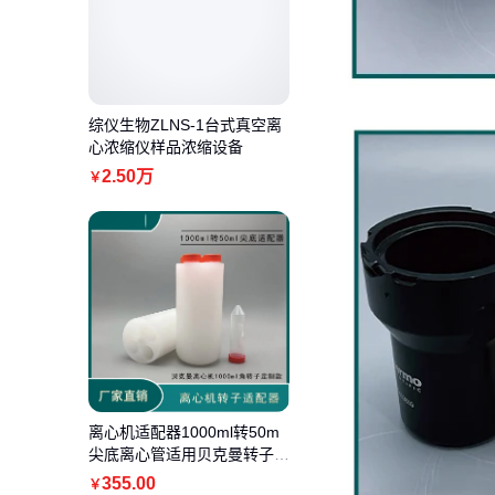
综仪生物ZLNS-1台式真空离
心浓缩仪样品浓缩设备
2
.50
万
￥
离心机适配器1000ml转50m
尖底离心管适用贝克曼转子J
LA-9/8.1000
355
.00
￥