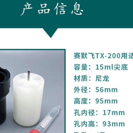
00ml尖底
ZY113814
赛默飞TX-
96.00元
99个可售
0
1000用转2
25ml尖底
托(配件) 1
赛默飞TX-
110.00元
0个可售
41-1
1000用转5
00ml尖底
托(配件) 1
微孔板适配
743.00元
99个可售
40-1
器 ZY1138
124