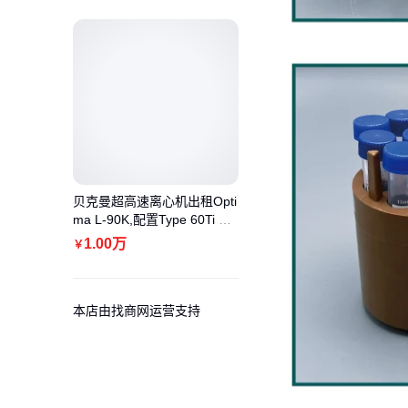
贝克曼超高速离心机出租Opti
ma L-90K,配置Type 60Ti 角
转子60000rpm
1
.00
万
￥
本店由找商网运营支持