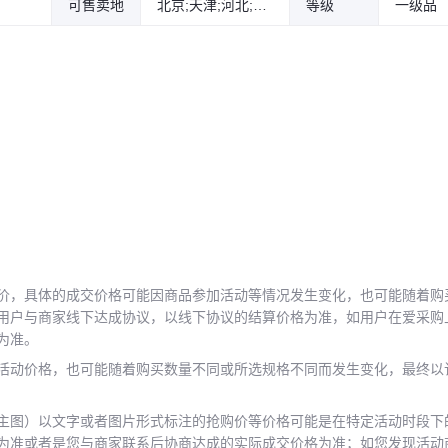
可售卖地
北京;天津;河北;山西;内蒙古;辽宁;吉林;黑龙江;上海;江苏;浙江;安徽;福建;江西;山东;河南;湖北;湖南;广东;广西;海南;重庆;四川;贵州;云南;西藏;陕西;甘肃;青海;宁夏;新疆
等级
一级品
价，具体的成交价格可能因商品参加活动等情况发生变化，也可能随着购
用户与商家线下达成协议，以线下协议的结算价格为准，如用户在爱采购
为准。
活动价格，也可能随着购买数量不同或所选规格不同而发生变化，最终以
主图）以文字或者图片形式标注的抢购价等价格可能是在特定活动时段下
为准或者是您与商家联系后协商达成的实际成交价格为准；如您发现活动