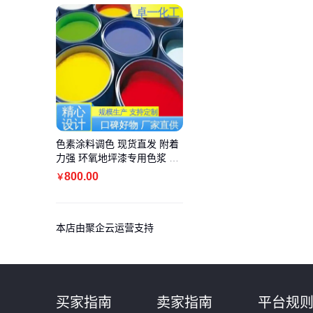
色素涂料调色 现货直发 附着
力强 环氧地坪漆专用色浆 卓
一化工
800
.00
￥
本店由聚企云运营支持
买家指南
卖家指南
平台规