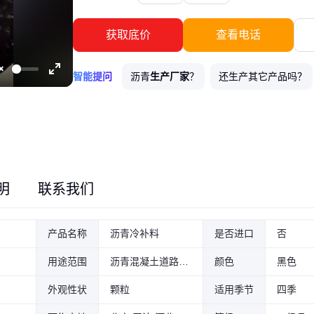
获取底价
查看电话
智能提问
沥青
生产厂家
？
还生产其它产品吗？
Unmute
Enter
fullscreen
沥青的
沥青的
公司售后有保障吗？
买的多可以便宜吗？
软化点
针入度
？
有没有说明？
沥青的
方便报个价吗？
外省发货吗？
产地
在哪里？
沥青的
适
明
联系我们
产品名称
沥青冷补料
是否进口
否
用途范围
沥青混凝土道路、水泥混凝土道路、停车场、机场跑道
颜色
黑色
外观性状
颗粒
适用季节
四季