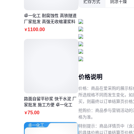
贮存方式
阴凉干燥
卓一化工 耐腐蚀性 高铁隧道
厂家批发 高强无收缩灌浆料
1100
.00
￥
价格说明
价格：商品在爱采购的展示标
所选规格不同而发生变化，如
路面自留平砂浆 快干水泥 厂
买，则最终以订单结算页价格
家批发 施工方便 卓一化工
抢购价：商品参与营销活动的
75
.00
￥
格为准。
特别提示：商品详情页中（含
的具体价格以订单结算页价格