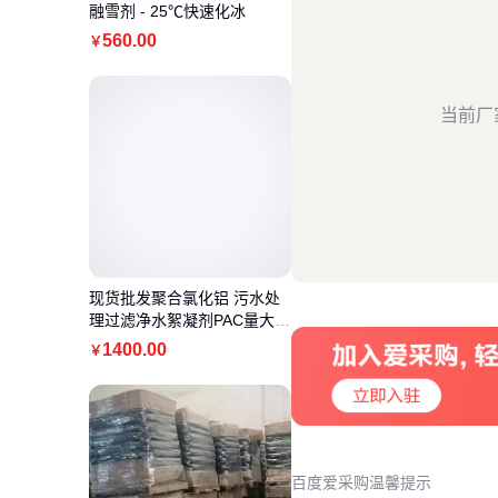
融雪剂 - 25℃快速化冰
560
.00
￥
当前厂
现货批发聚合氯化铝 污水处
理过滤净水絮凝剂PAC量大
价优
1400
.00
￥
百度爱采购温馨提示