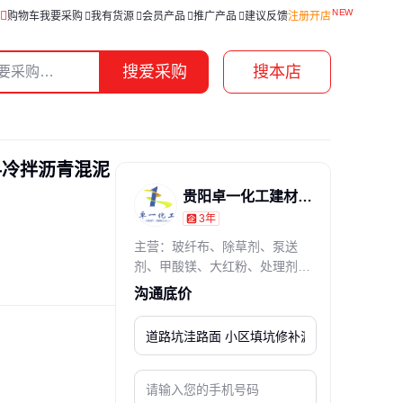
购物车
我要采购
我有货源
会员产品
推广产品
建议反馈
注册开店
搜爱采购
搜本店
料冷拌沥青混泥
贵阳卓一化工建材有限公司长沙分公司
3年
通过真实性核验
主营：玻纤布、除草剂、泵送
剂、甲酸镁、大红粉、处理剂、
消毒剂、二甲胺、铁精粉、酞菁
沟通底价
绿、二甲苯、融雪盐、溴化钠、
注塑料、正丙醇、灌浆料、白水
泥、甲酸钾、丙三醇、性色浆、
石英砂、橙色粉、漂白粉、除臭
剂、一乙胺