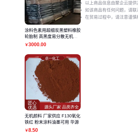
以上商品信息由聚企云提供
如该商品有任何问题，请联
在贸易过程中，请注意谨慎
涂料色素用超细炭黑塑料橡胶
轮胎制 高黑度易分散无机颜
料
3000
.00
￥
无机颜料 厂家供应 F130氧化
铁红 粉末涂料油墨可用 华源
8
.50
￥