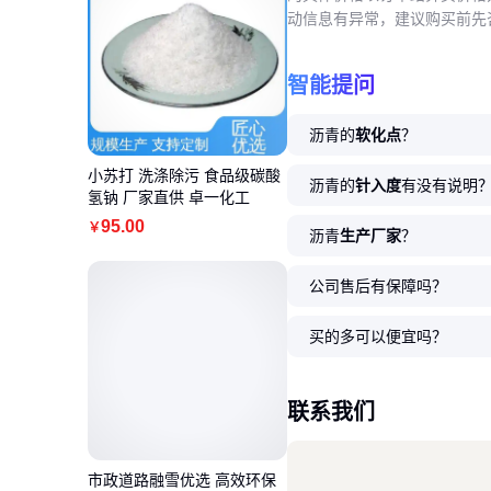
动信息有异常，建议购买前先
智能提问
沥青的
软化点
？
小苏打 洗涤除污 食品级碳酸
沥青的
针入度
有没有说明
氢钠 厂家直供 卓一化工
95
.00
￥
沥青
生产厂家
？
公司售后有保障吗？
买的多可以便宜吗？
联系我们
市政道路融雪优选 高效环保