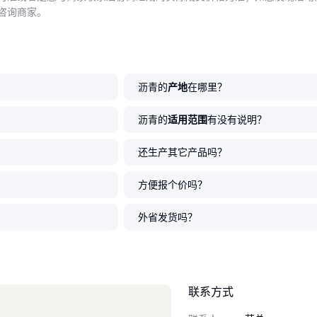
咨询商家。
沥青的
产地
在哪里？
？
沥青的
适用范围
有没有说明？
还生产其它产品吗？
方便报个价吗？
外省发货吗？
联系方式