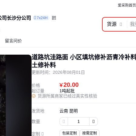
爱采购首页
公司长沙分公司
7x24H
货源
明
留言问价
道路坑洼路面 小区填坑修补沥青冷补
土修补料
更新时间：
2026年08月01日
20.00
￥
价格
起订量
1吨起批
货源所属商家已经过真实性核验
发货地
云南 昆明
数量
包装定制
按需定制
定制