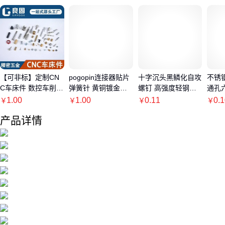
【可非标】定制CN
pogopin连接器贴片
十字沉头黑鳞化自攻
不锈
C车床件 数控车削件
弹簧针 黄铜镀金螺
螺钉 高强度轻钢龙
通孔
精密加工 不锈钢五
纹折弯电流针 天线
骨干壁钉 喇叭头尖
螺母
1.00
1.00
0.11
0.
￥
￥
￥
￥
金配件
顶针螺丝
尾墙板钉
产品详情