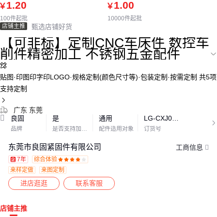
1.20
1.00
￥
￥
100件起批
10000件起批
店铺主推
甄选店铺好货
【可非标】定制CNC车床件 数控车
削件精密加工 不锈钢五金配件

1人想买
贴图·印图印字印LOGO·规格定制(颜色尺寸等)·包装定制·按需定制
共5项
支持定制

广东 东莞
良固
是
通用
LG-CXJ0073

品牌
是否支持加工定制
配件适用对象
订货号
东莞市良固紧固件有限公司
工商信息
7年
综合体验









来样定做
来图定制
进店逛逛
联系客服
店铺主推