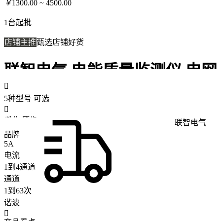
￥
1300.00 ~ 4500.00
1台起批
店铺主推
甄选店铺好货
联智电气 电能质量监测仪 电网

不稳定 符合国标 在线监测装置
5种型号
可选

河北 保定
联智电气
品牌
5A
电流
1到4通道
通道
1到63次
谐波
