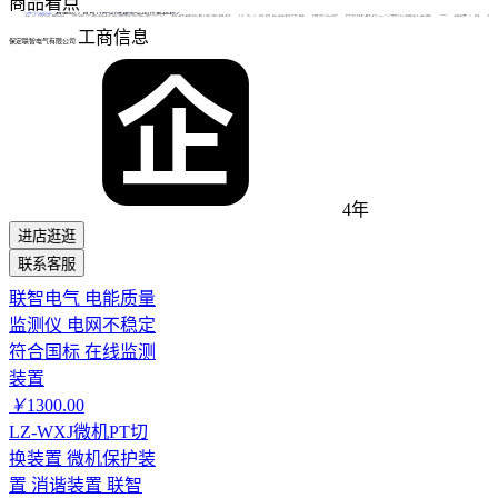
商品看点
3

选型指南
有哪些工具可以帮助选择合适的误差指标？
在实际应用中，选择误差指标需要结合任务类型、数据特性和业务目标。以下工具可从指标计算、场景适配、自动化推荐三个维度辅助决策： 一、基础工具：快
工商信息
保定联智电气有限公司
4年
进店逛逛
联系客服
店铺主推
联智电气 电能质量
监测仪 电网不稳定
符合国标 在线监测
装置
￥
1300.00
LZ-WXJ微机PT切
换装置 微机保护装
置 消谐装置 联智