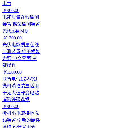
电气
￥
900.00
电能质量在线监测
装置 谐波监测装置
光伏A类闪变
￥
1300.00
光伏电能质量在线
监测装置 抗干扰能
力强 中文界面 按
键操作
￥
1300.00
联智电气LZ-WXJ
微机消谐装置适用
于无人值守变电站
消除铁磁谐振
￥
900.00
微机小电流接地选
线装置 全新的硬件
系统 设计采用双