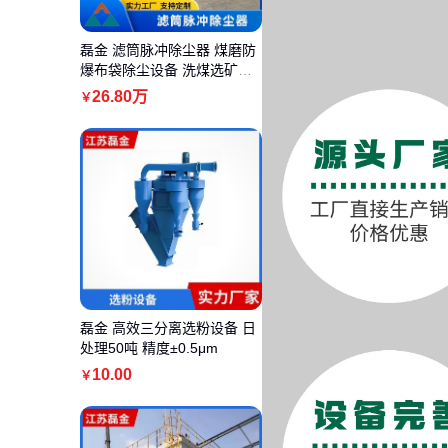
磊金 滤筒脉冲除尘器 煤磨防
爆布袋除尘设备 洗煤选矿水
泥专用
26
.80
万
￥
磊金 高效三分离选粉设备 日
处理50吨 精度±0.5μm
10
.00
￥