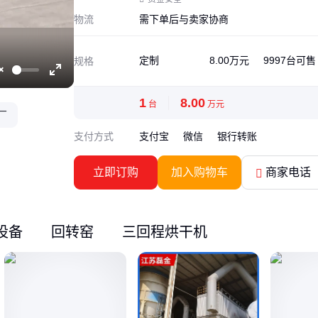
物流
需下单后与卖家协商
定制
8.00万元
9997台可售
规格
Unmute
Enter
fullscreen
1
8.00
台
万元
厂
支付方式
支付宝
微信
银行转账
立即订购
加入购物车
商家电话
设备
回转窑
三回程烘干机