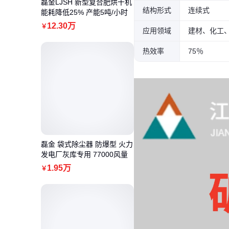
磊金LJSH 新型复合肥烘干机
结构形式
连续式
能耗降低25% 产能5吨/小时
12
.30
万
￥
应用领域
建材、化工
热效率
75％
磊金 袋式除尘器 防爆型 火力
发电厂灰库专用 77000风量
1
.95
万
￥