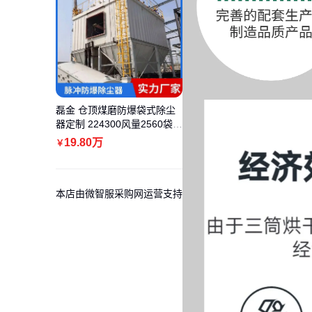
磊金 仓顶煤磨防爆袋式除尘
器定制 224300风量2560袋L
JFM脉冲气箱
19
.80
万
￥
本店由微智服采购网运营支持