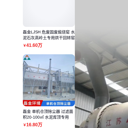
磊金LJSH 危废固废煅烧窑 水
泥石灰高岭土专用烘干回转窑
41
.60
万
￥
磊金 单机仓顶除尘器 过滤面
积20-100㎡ 水泥库顶专用
16
.80
万
￥