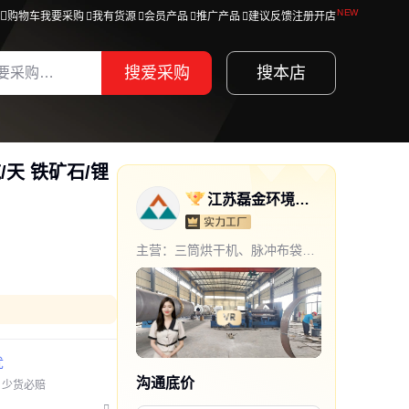
购物车
我要采购
我有货源
会员产品
推广产品
建议反馈
注册开店
搜爱采购
搜本店
吨/天 铁矿石/锂
江苏磊金环境工程有限公司
通过深度核验
主营：三筒烘干机、脉冲布袋除
尘器、选粉机、污泥干化设备、
回转式烘干机、单筒烘干机、三
回程烘干机、石英砂烘干机、沙
子烘干机、粉煤灰烘干机、矿粉
烘干机、三分离选粉机、组合式
选粉机、脉冲单机除尘器、气箱
脉冲除尘器、仓顶除尘器、滤筒
除尘器、防爆锅炉除尘器、布袋
忧
除尘器、旋风除尘器、回转窑、
回转窑焚烧炉、回转窑煅烧窑、
沟通底价
少货必赔
回转窑烘干机、催化燃烧设备