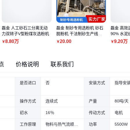
磊金 人工砂石三分离无动
磊金 制砂专用选粉机 砂石
磊金 高效选
力双转子V型粉煤灰选粉机
脱粉机 干法制砂生产线设
90% 水
备定制
8
.80
万
20
.00
9
.20
万
￥
￥
￥
点
价格说明
联系我们
是否进口
否
安装方式
指导安
操作方式
连续式
产量
80吨/天
初水
16％
传动方式
电机
工作原理
物料与热气流顺流烘干
功率
5500W