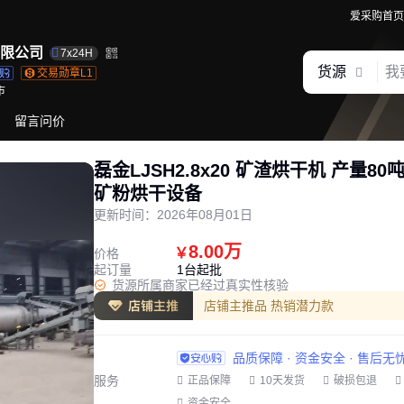
爱采购首页
限公司
7x24H
货源
交易勋章L1
市
留言问价
磊金LJSH2.8x20 矿渣烘干机 产量80
矿粉烘干设备
更新时间：
2026年08月01日
8.00万
￥
价格
起订量
1台起批
货源所属商家已经过真实性核验
店铺主推品 热销潜力款
品质保障 · 资金安全 · 售后无
服务
正品保障
10天发货
破损包退
资金安全