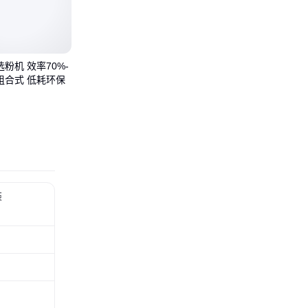
粉机 效率70%-
泥组合式 低耗环保
装