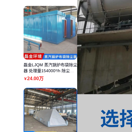
磊金LJQM 蒸汽锅炉布袋除尘
器 处理量154000³/h 除尘效
率99.9%
24
.00
万
￥