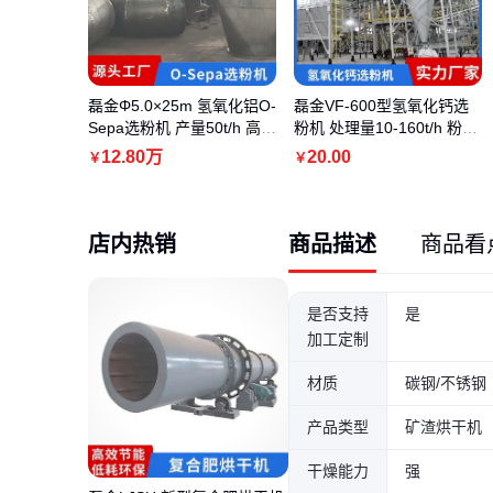
磊金Φ5.0×25m 氢氧化铝O-
磊金VF-600型氢氧化钙选
Sepa选粉机 产量50t/h 高岭
粉机 处理量10-160t/h 粉煤
土/滑石粉专用
灰脱粉专用
12
.80
万
20
.00
￥
￥
店内热销
商品描述
商品看
是否支持
是
加工定制
材质
碳钢/不锈钢
磊金 雷蒙磨选粉机 钛白粉
产品类型
矿渣烘干机
脱粉机 高效转子式选粉设
备
8
.70
万
￥
干燥能力
强