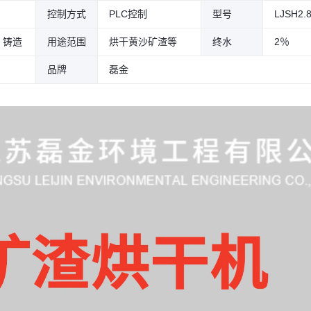
控制方式
PLC控制
型号
LJSH2.
、铸造
用途范围
烘干黄沙矿渣等
终水
2％
品牌
磊金