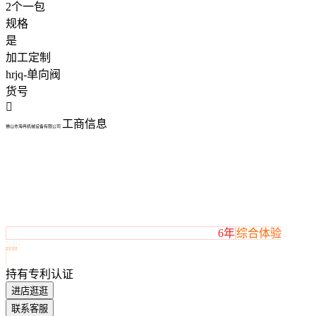
2个一包
规格
是
加工定制
hrjq-单向阀
货号

工商信息
佛山市海冉机械设备有限公司
6年
综合体验









持有专利认证
进店逛逛
联系客服