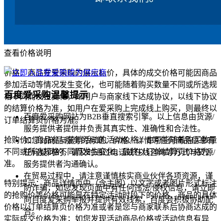
查看价格说明
价格：商品在爱采购的展示标价，具体的成交价格可能因商品
参加活动等情况发生变化，也可能随着购买数量不同或所选规
百度爱采购温馨提示
格不同而发生变化，如用户与商家线下达成协议，以线下协议
的结算价格为准，如用户在爱采购上完成线上购买，则最终以
百度爱采购网站为B2B垂直搜索引擎。以上信息由货源/
订单结算页价格为准。
服务提供者提供并负责其真实性、准确性和合法性。
抢购价：商品参与营销活动的活动价格，也可能随着购买数量
如您对商品/服务的标题、价格、详情等任何商品信息有
不同或所选规格不同而发生变化，最终以订单结算页价格为
任何疑问的，请及时通过电话或在线咨询等方式与货源/
准。
服务提供者沟通确认。
在贸易过程中，请注意谨慎核实商业伙伴各项资源，谨
特别提示：商品详情页中（含主图）以文字或者图片形式标注
防诈骗，如您发现页面中有任何违法/侵权信息，请立即
的抢购价等价格可能是在特定活动时段下的价格，商品的具体
向百度爱采购举报并提供有效线索，百度会积极协助配
价格以订单结算页价格为准或者是您与商家联系后协商达成的
合。
实际成交价格为准；如您发现活动商品价格或活动信息有异