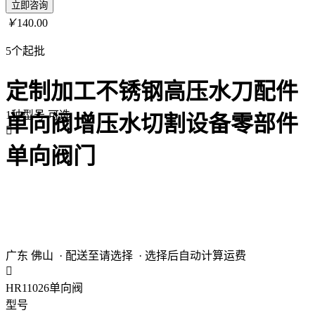
立即咨询
￥
140.00
5个起批
定制加工不锈钢高压水刀配件
1种型号
可选
单向阀增压水切割设备零部件

单向阀门
广东 佛山
· 配送至请选择
· 选择后自动计算运费

HR11026单向阀
型号