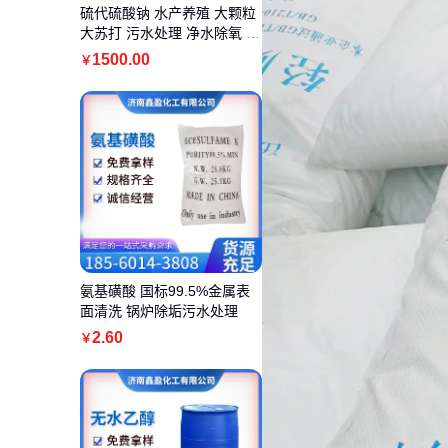
硫代硫酸钠 水产养殖 大颗粒
大苏打 污水处理 净水除氧 水
处理
1500
.00
￥
氨基磺酸 国标99.5%金属表
面清洗 锅炉除垢污水处理
2
.60
￥