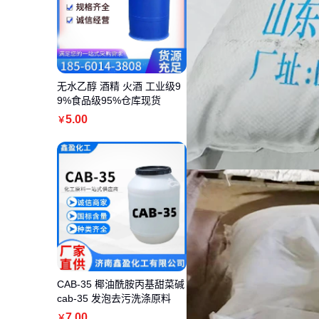
无水乙醇 酒精 火酒 工业级9
9%食品级95%仓库现货
5
.00
￥
CAB-35 椰油酰胺丙基甜菜碱
cab-35 发泡去污洗涤原料
7
.00
￥