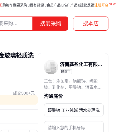
购物车
我要采购
我有货源
会员产品
推广产品
建议反馈
注册开店
搜爱采购
搜本店
冶金玻璃轻质洗
济南鑫盈化工有限公司
8年
通过主体资质核查
主营：杀菌剂、磺酸钠、硫酸
铵、乳化剂、甲酸钠、消毒水、
成交500+元
元明粉、防腐剂、葡萄糖、硫酸
沟通底价
钠、羊毛脂、乙二醇、氯化钙、
调节剂、干燥剂、氯化钾、硫化
钠、醋酸钠、冷却液、发泡剂、
防冻液