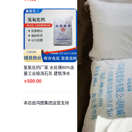
氢氧化钙厂家 水处理80%含
量工业级消石灰 建筑净水用
熟石灰
500
.00
￥
本店由鸿图集团运营支持