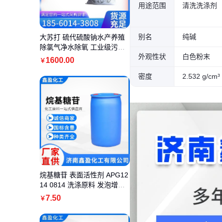
用途范围
清洗洗涤剂
别名
纯碱
大苏打 硫代硫酸钠水产养殖
除氯气净水除氧 工业级污水
外观性状
白色粉末
处理
1600
.00
￥
密度
2.532 g/cm³
烷基糖苷 表面活性剂 APG12
14 0814 洗涤原料 发泡增稠
剂
7
.50
￥