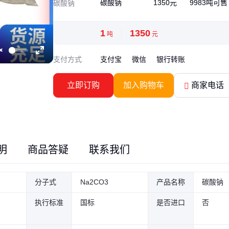
碳酸钠
1350元
9983吨可售
碳酸钠
1
1350
吨
元
支付方式
支付宝
微信
银行转账
Unmute
Enter
fullscreen
立即订购
加入购物车
商家电话
明
商品答疑
联系我们
分子式
Na2CO3
产品名称
碳酸钠
执行标准
国标
是否进口
否