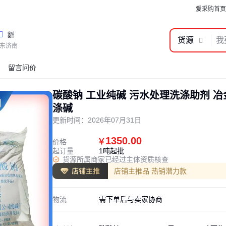
爱采购首页
货源
东济南
留言问价
碳酸钠 工业纯碱 污水处理洗涤助剂 
涤碱
更新时间：
2026年07月31日
1350.00
￥
价格
起订量
1吨起批
货源所属商家已经过主体资质核查
店铺主推品 热销潜力款
物流
需下单后与卖家协商